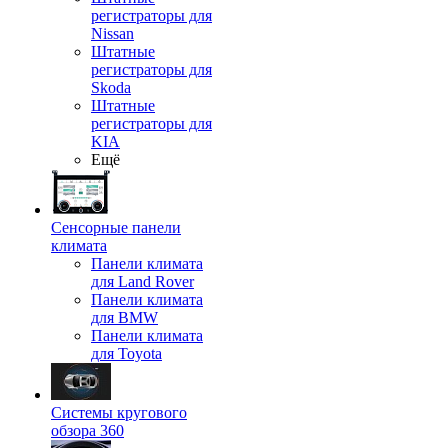
регистраторы для
Nissan
Штатные
регистраторы для
Skoda
Штатные
регистраторы для
KIA
Ещё
Сенсорные панели
климата
Панели климата
для Land Rover
Панели климата
для BMW
Панели климата
для Toyota
Системы кругового
обзора 360