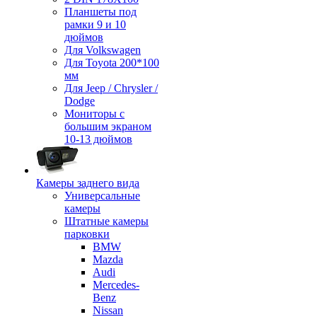
Планшеты под
рамки 9 и 10
дюймов
Для Volkswagen
Для Toyota 200*100
мм
Для Jeep / Chrysler /
Dodge
Мониторы с
большим экраном
10-13 дюймов
Камеры заднего вида
Универсальные
камеры
Штатные камеры
парковки
BMW
Mazda
Audi
Mercedes-
Benz
Nissan