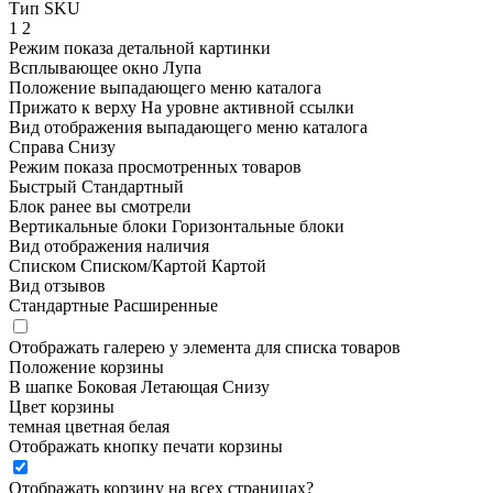
Тип SKU
1
2
Режим показа детальной картинки
Всплывающее окно
Лупа
Положение выпадающего меню каталога
Прижато к верху
На уровне активной ссылки
Вид отображения выпадающего меню каталога
Справа
Снизу
Режим показа просмотренных товаров
Быстрый
Стандартный
Блок ранее вы смотрели
Вертикальные блоки
Горизонтальные блоки
Вид отображения наличия
Списком
Списком/Картой
Картой
Вид отзывов
Стандартные
Расширенные
Отображать галерею у элемента для списка товаров
Положение корзины
В шапке
Боковая
Летающая
Снизу
Цвет корзины
темная
цветная
белая
Отображать кнопку печати корзины
Отображать корзину на всех страницах
?