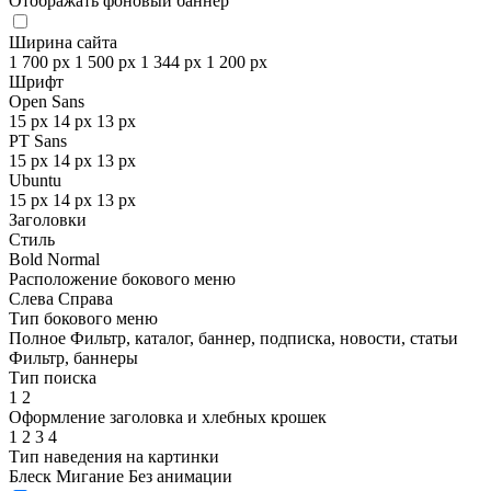
Отображать фоновый баннер
Ширина сайта
1 700 px
1 500 px
1 344 px
1 200 px
Шрифт
Open Sans
15 px
14 px
13 px
PT Sans
15 px
14 px
13 px
Ubuntu
15 px
14 px
13 px
Заголовки
Стиль
Bold
Normal
Расположение бокового меню
Слева
Справа
Тип бокового меню
Полное
Фильтр, каталог, баннер, подписка, новости, статьи
Фильтр, баннеры
Тип поиска
1
2
Оформление заголовка и хлебных крошек
1
2
3
4
Тип наведения на картинки
Блеск
Мигание
Без анимации