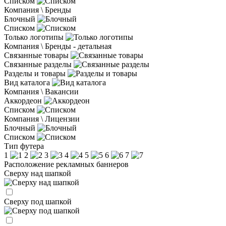
Списком
Компания \ Бренды
Блочный
Списком
Только логотипы
Компания \ Бренды - детальная
Связанные товары
Связанные разделы
Разделы и товары
Вид каталога
Компания \ Вакансии
Аккордеон
Списком
Компания \ Лицензии
Блочный
Списком
Тип футера
1
2
3
4
5
6
7
Расположение рекламных баннеров
Сверху над шапкой
Сверху под шапкой