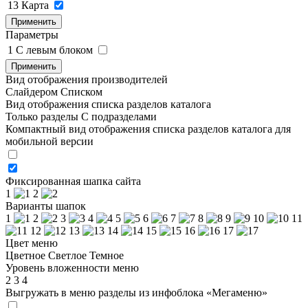
13
Карта
Применить
Параметры
1
C левым блоком
Применить
Вид отображения производителей
Слайдером
Списком
Вид отображения списка разделов каталога
Только разделы
С подразделами
Компактный вид отображения списка разделов каталога для
мобильной версии
Фиксированная шапка сайта
1
2
Варианты шапок
1
2
3
4
5
6
7
8
9
10
11
12
13
14
15
16
17
Цвет меню
Цветное
Светлое
Темное
Уровень вложенности меню
2
3
4
Выгружать в меню разделы из инфоблока «Мегаменю»