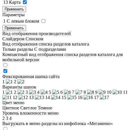
13
Карта
Применить
Параметры
1
C левым блоком
Применить
Вид отображения производителей
Слайдером
Списком
Вид отображения списка разделов каталога
Только разделы
С подразделами
Компактный вид отображения списка разделов каталога для
мобильной версии
Фиксированная шапка сайта
1
2
Варианты шапок
1
2
3
4
5
6
7
8
9
10
11
12
13
14
15
16
17
Цвет меню
Цветное
Светлое
Темное
Уровень вложенности меню
2
3
4
Выгружать в меню разделы из инфоблока «Мегаменю»