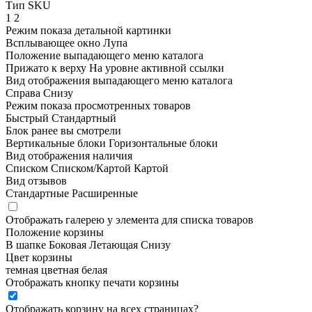
Тип SKU
1
2
Режим показа детальной картинки
Всплывающее окно
Лупа
Положение выпадающего меню каталога
Прижато к верху
На уровне активной ссылки
Вид отображения выпадающего меню каталога
Справа
Снизу
Режим показа просмотренных товаров
Быстрый
Стандартный
Блок ранее вы смотрели
Вертикальные блоки
Горизонтальные блоки
Вид отображения наличия
Списком
Списком/Картой
Картой
Вид отзывов
Стандартные
Расширенные
Отображать галерею у элемента для списка товаров
Положение корзины
В шапке
Боковая
Летающая
Снизу
Цвет корзины
темная
цветная
белая
Отображать кнопку печати корзины
Отображать корзину на всех страницах
?