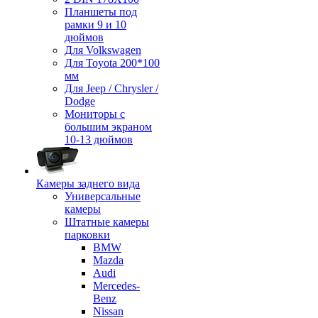
Планшеты под
рамки 9 и 10
дюймов
Для Volkswagen
Для Toyota 200*100
мм
Для Jeep / Chrysler /
Dodge
Мониторы с
большим экраном
10-13 дюймов
Камеры заднего вида
Универсальные
камеры
Штатные камеры
парковки
BMW
Mazda
Audi
Mercedes-
Benz
Nissan