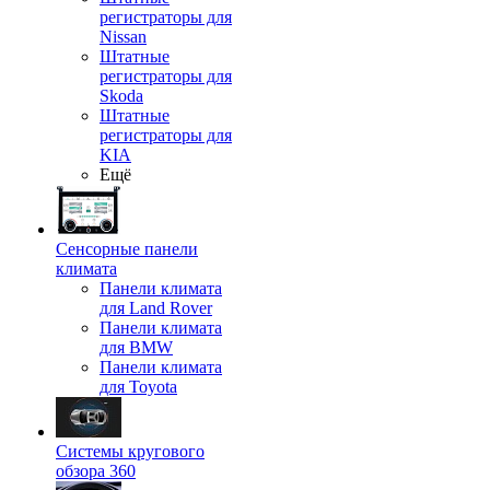
регистраторы для
Nissan
Штатные
регистраторы для
Skoda
Штатные
регистраторы для
KIA
Ещё
Сенсорные панели
климата
Панели климата
для Land Rover
Панели климата
для BMW
Панели климата
для Toyota
Системы кругового
обзора 360