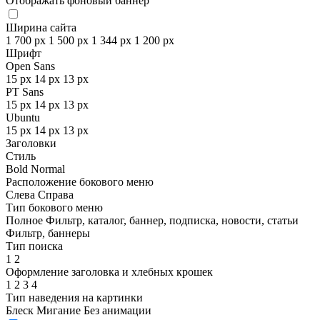
Отображать фоновый баннер
Ширина сайта
1 700 px
1 500 px
1 344 px
1 200 px
Шрифт
Open Sans
15 px
14 px
13 px
PT Sans
15 px
14 px
13 px
Ubuntu
15 px
14 px
13 px
Заголовки
Стиль
Bold
Normal
Расположение бокового меню
Слева
Справа
Тип бокового меню
Полное
Фильтр, каталог, баннер, подписка, новости, статьи
Фильтр, баннеры
Тип поиска
1
2
Оформление заголовка и хлебных крошек
1
2
3
4
Тип наведения на картинки
Блеск
Мигание
Без анимации