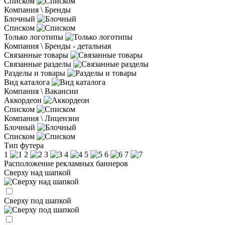
Списком
Компания \ Бренды
Блочный
Списком
Только логотипы
Компания \ Бренды - детальная
Связанные товары
Связанные разделы
Разделы и товары
Вид каталога
Компания \ Вакансии
Аккордеон
Списком
Компания \ Лицензии
Блочный
Списком
Тип футера
1
2
3
4
5
6
7
Расположение рекламных баннеров
Сверху над шапкой
Сверху под шапкой