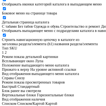
Отображать иконки категорий каталога в выпадающем меню
Боковое меню на странице товара
Детальная страница каталога
С табами
Без табов
Одежда и обувь
Строительство и ремонт
Ди
Отображать выпадающее меню с подразделами каталога в нав
Строить навигационную цепочку в каталоге из
заголовка раздела/элемента (h1)
названия раздела/элемента
Тип SKU
1
2
Режим показа детальной картинки
Всплывающее окно
Лупа
Положение выпадающего меню каталога
Прижато к верху
На уровне активной ссылки
Вид отображения выпадающего меню каталога
Справа
Снизу
Режим показа просмотренных товаров
Быстрый
Стандартный
Блок ранее вы смотрели
Вертикальные блоки
Горизонтальные блоки
Вид отображения наличия
Списком
Списком/Картой
Картой