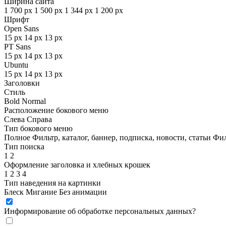
Ширина сайта
1 700 px
1 500 px
1 344 px
1 200 px
Шрифт
Open Sans
15 px
14 px
13 px
PT Sans
15 px
14 px
13 px
Ubuntu
15 px
14 px
13 px
Заголовки
Стиль
Bold
Normal
Расположение бокового меню
Слева
Справа
Тип бокового меню
Полное
Фильтр, каталог, баннер, подписка, новости, статьи
Фил
Тип поиска
1
2
Оформление заголовка и хлебных крошек
1
2
3
4
Тип наведения на картинки
Блеск
Мигание
Без анимации
Информирование об обработке персональных данных
?