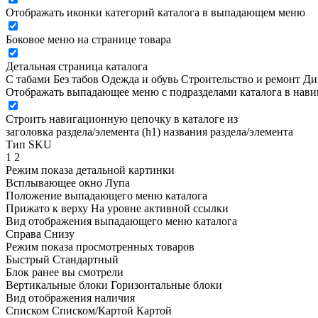
Отображать иконки категорий каталога в выпадающем меню
Боковое меню на странице товара
Детальная страница каталога
С табами
Без табов
Одежда и обувь
Строительство и ремонт
Ди
Отображать выпадающее меню с подразделами каталога в нав
Строить навигационную цепочку в каталоге из
заголовка раздела/элемента (h1)
названия раздела/элемента
Тип SKU
1
2
Режим показа детальной картинки
Всплывающее окно
Лупа
Положение выпадающего меню каталога
Прижато к верху
На уровне активной ссылки
Вид отображения выпадающего меню каталога
Справа
Снизу
Режим показа просмотренных товаров
Быстрый
Стандартный
Блок ранее вы смотрели
Вертикальные блоки
Горизонтальные блоки
Вид отображения наличия
Списком
Списком/Картой
Картой