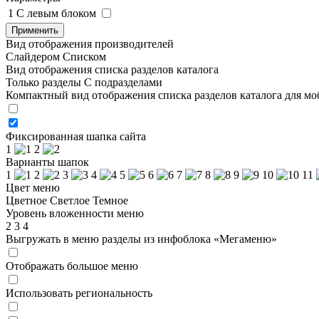
1
C левым блоком
Применить
Вид отображения производителей
Слайдером
Списком
Вид отображения списка разделов каталога
Только разделы
С подразделами
Компактный вид отображения списка разделов каталога для м
Фиксированная шапка сайта
1
2
Варианты шапок
1
2
3
4
5
6
7
8
9
10
11
Цвет меню
Цветное
Светлое
Темное
Уровень вложенности меню
2
3
4
Выгружать в меню разделы из инфоблока «Мегаменю»
Отображать большое меню
Использовать региональность