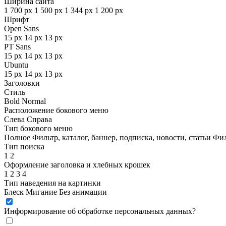
Ширина сайта
1 700 px
1 500 px
1 344 px
1 200 px
Шрифт
Open Sans
15 px
14 px
13 px
PT Sans
15 px
14 px
13 px
Ubuntu
15 px
14 px
13 px
Заголовки
Стиль
Bold
Normal
Расположение бокового меню
Слева
Справа
Тип бокового меню
Полное
Фильтр, каталог, баннер, подписка, новости, статьи
Фил
Тип поиска
1
2
Оформление заголовка и хлебных крошек
1
2
3
4
Тип наведения на картинки
Блеск
Мигание
Без анимации
Информирование об обработке персональных данных
?