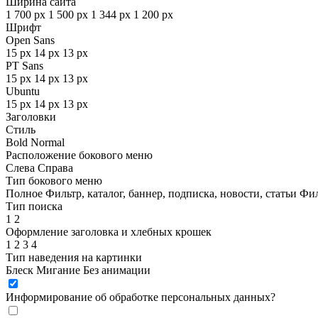
Ширина сайта
1 700 px
1 500 px
1 344 px
1 200 px
Шрифт
Open Sans
15 px
14 px
13 px
PT Sans
15 px
14 px
13 px
Ubuntu
15 px
14 px
13 px
Заголовки
Стиль
Bold
Normal
Расположение бокового меню
Слева
Справа
Тип бокового меню
Полное
Фильтр, каталог, баннер, подписка, новости, статьи
Фил
Тип поиска
1
2
Оформление заголовка и хлебных крошек
1
2
3
4
Тип наведения на картинки
Блеск
Мигание
Без анимации
Информирование об обработке персональных данных
?