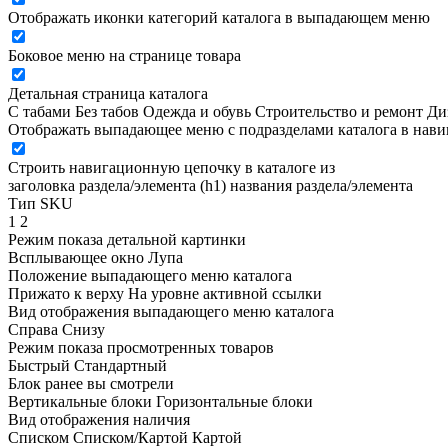
Отображать иконки категорий каталога в выпадающем меню
Боковое меню на странице товара
Детальная страница каталога
С табами
Без табов
Одежда и обувь
Строительство и ремонт
Ди
Отображать выпадающее меню с подразделами каталога в нав
Строить навигационную цепочку в каталоге из
заголовка раздела/элемента (h1)
названия раздела/элемента
Тип SKU
1
2
Режим показа детальной картинки
Всплывающее окно
Лупа
Положение выпадающего меню каталога
Прижато к верху
На уровне активной ссылки
Вид отображения выпадающего меню каталога
Справа
Снизу
Режим показа просмотренных товаров
Быстрый
Стандартный
Блок ранее вы смотрели
Вертикальные блоки
Горизонтальные блоки
Вид отображения наличия
Списком
Списком/Картой
Картой