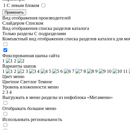
1
C левым блоком
Применить
Вид отображения производителей
Слайдером
Списком
Вид отображения списка разделов каталога
Только разделы
С подразделами
Компактный вид отображения списка разделов каталога для м
Фиксированная шапка сайта
1
2
Варианты шапок
1
2
3
4
5
6
7
8
9
10
11
Цвет меню
Цветное
Светлое
Темное
Уровень вложенности меню
2
3
4
Выгружать в меню разделы из инфоблока «Мегаменю»
Отображать большое меню
Использовать региональность