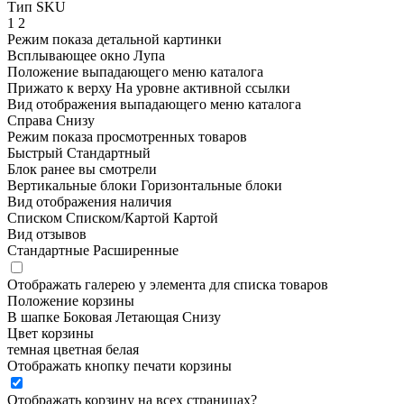
Тип SKU
1
2
Режим показа детальной картинки
Всплывающее окно
Лупа
Положение выпадающего меню каталога
Прижато к верху
На уровне активной ссылки
Вид отображения выпадающего меню каталога
Справа
Снизу
Режим показа просмотренных товаров
Быстрый
Стандартный
Блок ранее вы смотрели
Вертикальные блоки
Горизонтальные блоки
Вид отображения наличия
Списком
Списком/Картой
Картой
Вид отзывов
Стандартные
Расширенные
Отображать галерею у элемента для списка товаров
Положение корзины
В шапке
Боковая
Летающая
Снизу
Цвет корзины
темная
цветная
белая
Отображать кнопку печати корзины
Отображать корзину на всех страницах
?