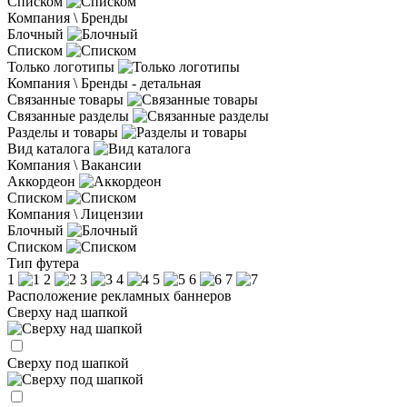
Списком
Компания \ Бренды
Блочный
Списком
Только логотипы
Компания \ Бренды - детальная
Связанные товары
Связанные разделы
Разделы и товары
Вид каталога
Компания \ Вакансии
Аккордеон
Списком
Компания \ Лицензии
Блочный
Списком
Тип футера
1
2
3
4
5
6
7
Расположение рекламных баннеров
Сверху над шапкой
Сверху под шапкой