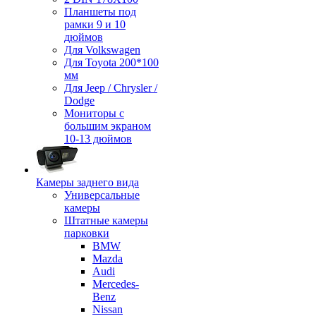
Планшеты под
рамки 9 и 10
дюймов
Для Volkswagen
Для Toyota 200*100
мм
Для Jeep / Chrysler /
Dodge
Мониторы с
большим экраном
10-13 дюймов
Камеры заднего вида
Универсальные
камеры
Штатные камеры
парковки
BMW
Mazda
Audi
Mercedes-
Benz
Nissan