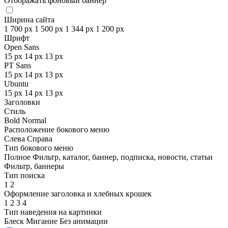
Отображать фоновый баннер
Ширина сайта
1 700 px
1 500 px
1 344 px
1 200 px
Шрифт
Open Sans
15 px
14 px
13 px
PT Sans
15 px
14 px
13 px
Ubuntu
15 px
14 px
13 px
Заголовки
Стиль
Bold
Normal
Расположение бокового меню
Слева
Справа
Тип бокового меню
Полное
Фильтр, каталог, баннер, подписка, новости, статьи
Фильтр, баннеры
Тип поиска
1
2
Оформление заголовка и хлебных крошек
1
2
3
4
Тип наведения на картинки
Блеск
Мигание
Без анимации