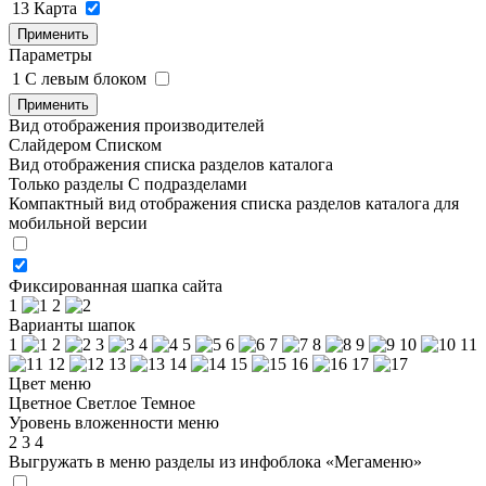
13
Карта
Применить
Параметры
1
C левым блоком
Применить
Вид отображения производителей
Слайдером
Списком
Вид отображения списка разделов каталога
Только разделы
С подразделами
Компактный вид отображения списка разделов каталога для
мобильной версии
Фиксированная шапка сайта
1
2
Варианты шапок
1
2
3
4
5
6
7
8
9
10
11
12
13
14
15
16
17
Цвет меню
Цветное
Светлое
Темное
Уровень вложенности меню
2
3
4
Выгружать в меню разделы из инфоблока «Мегаменю»