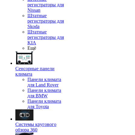
регистраторы для
Nissan
Штатные
регистраторы для
Skoda
Штатные
регистраторы для
KIA
Ещё
Сенсорные панели
климата
Панели климата
для Land Rover
Панели климата
для BMW
Панели климата
для Toyota
Системы кругового
обзора 360