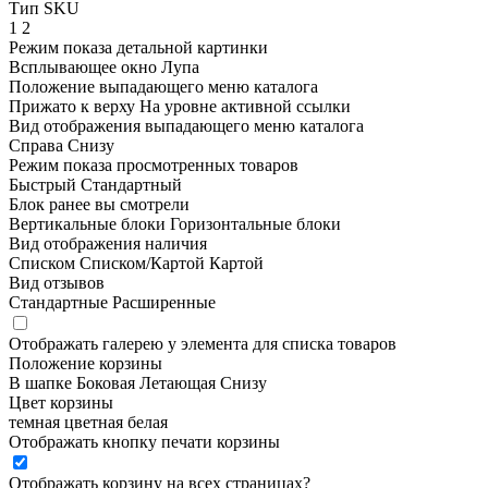
Тип SKU
1
2
Режим показа детальной картинки
Всплывающее окно
Лупа
Положение выпадающего меню каталога
Прижато к верху
На уровне активной ссылки
Вид отображения выпадающего меню каталога
Справа
Снизу
Режим показа просмотренных товаров
Быстрый
Стандартный
Блок ранее вы смотрели
Вертикальные блоки
Горизонтальные блоки
Вид отображения наличия
Списком
Списком/Картой
Картой
Вид отзывов
Стандартные
Расширенные
Отображать галерею у элемента для списка товаров
Положение корзины
В шапке
Боковая
Летающая
Снизу
Цвет корзины
темная
цветная
белая
Отображать кнопку печати корзины
Отображать корзину на всех страницах
?