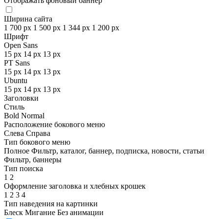
Отображать фоновый баннер
Ширина сайта
1 700 px
1 500 px
1 344 px
1 200 px
Шрифт
Open Sans
15 px
14 px
13 px
PT Sans
15 px
14 px
13 px
Ubuntu
15 px
14 px
13 px
Заголовки
Стиль
Bold
Normal
Расположение бокового меню
Слева
Справа
Тип бокового меню
Полное
Фильтр, каталог, баннер, подписка, новости, статьи
Фильтр, баннеры
Тип поиска
1
2
Оформление заголовка и хлебных крошек
1
2
3
4
Тип наведения на картинки
Блеск
Мигание
Без анимации