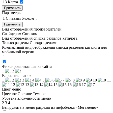
13
Карта
Применить
Параметры
1
C левым блоком
Применить
Вид отображения производителей
Слайдером
Списком
Вид отображения списка разделов каталога
Только разделы
С подразделами
Компактный вид отображения списка разделов каталога для
мобильной версии
Фиксированная шапка сайта
1
2
Варианты шапок
1
2
3
4
5
6
7
8
9
10
11
12
13
14
15
16
17
Цвет меню
Цветное
Светлое
Темное
Уровень вложенности меню
2
3
4
Выгружать в меню разделы из инфоблока «Мегаменю»