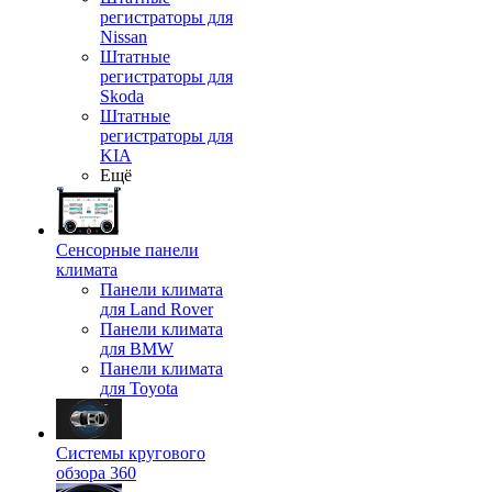
регистраторы для
Nissan
Штатные
регистраторы для
Skoda
Штатные
регистраторы для
KIA
Ещё
Сенсорные панели
климата
Панели климата
для Land Rover
Панели климата
для BMW
Панели климата
для Toyota
Системы кругового
обзора 360