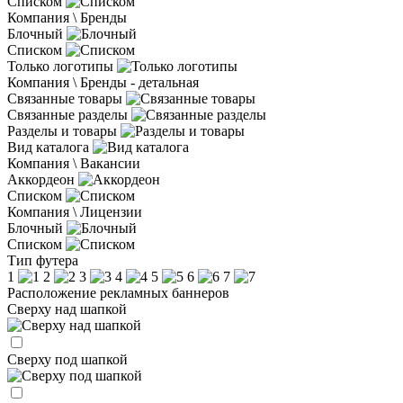
Списком
Компания \ Бренды
Блочный
Списком
Только логотипы
Компания \ Бренды - детальная
Связанные товары
Связанные разделы
Разделы и товары
Вид каталога
Компания \ Вакансии
Аккордеон
Списком
Компания \ Лицензии
Блочный
Списком
Тип футера
1
2
3
4
5
6
7
Расположение рекламных баннеров
Сверху над шапкой
Сверху под шапкой