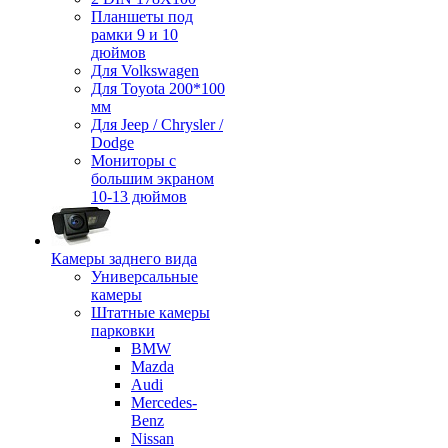
Планшеты под
рамки 9 и 10
дюймов
Для Volkswagen
Для Toyota 200*100
мм
Для Jeep / Chrysler /
Dodge
Мониторы с
большим экраном
10-13 дюймов
Камеры заднего вида
Универсальные
камеры
Штатные камеры
парковки
BMW
Mazda
Audi
Mercedes-
Benz
Nissan