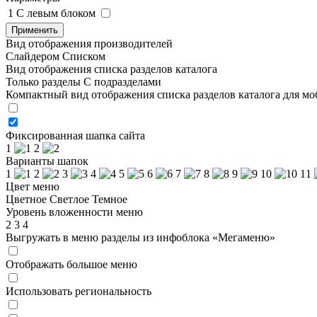
1
C левым блоком
Применить
Вид отображения производителей
Слайдером
Списком
Вид отображения списка разделов каталога
Только разделы
С подразделами
Компактный вид отображения списка разделов каталога для м
Фиксированная шапка сайта
1
2
Варианты шапок
1
2
3
4
5
6
7
8
9
10
11
Цвет меню
Цветное
Светлое
Темное
Уровень вложенности меню
2
3
4
Выгружать в меню разделы из инфоблока «Мегаменю»
Отображать большое меню
Использовать региональность