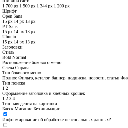
Ширина сайта
1 700 px
1 500 px
1 344 px
1 200 px
Шрифт
Open Sans
15 px
14 px
13 px
PT Sans
15 px
14 px
13 px
Ubuntu
15 px
14 px
13 px
Заголовки
Стиль
Bold
Normal
Расположение бокового меню
Слева
Справа
Тип бокового меню
Полное
Фильтр, каталог, баннер, подписка, новости, статьи
Фил
Тип поиска
1
2
Оформление заголовка и хлебных крошек
1
2
3
4
Тип наведения на картинки
Блеск
Мигание
Без анимации
Информирование об обработке персональных данных
?