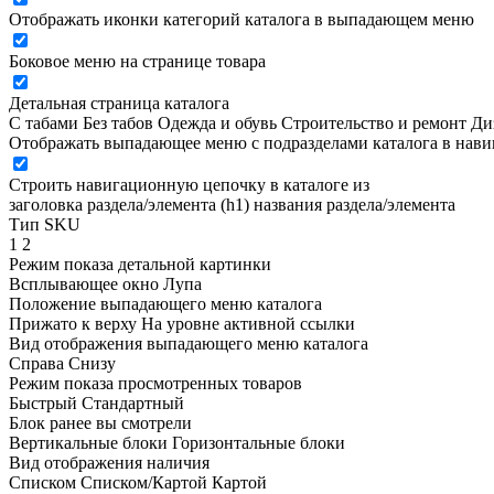
Отображать иконки категорий каталога в выпадающем меню
Боковое меню на странице товара
Детальная страница каталога
С табами
Без табов
Одежда и обувь
Строительство и ремонт
Ди
Отображать выпадающее меню с подразделами каталога в нав
Строить навигационную цепочку в каталоге из
заголовка раздела/элемента (h1)
названия раздела/элемента
Тип SKU
1
2
Режим показа детальной картинки
Всплывающее окно
Лупа
Положение выпадающего меню каталога
Прижато к верху
На уровне активной ссылки
Вид отображения выпадающего меню каталога
Справа
Снизу
Режим показа просмотренных товаров
Быстрый
Стандартный
Блок ранее вы смотрели
Вертикальные блоки
Горизонтальные блоки
Вид отображения наличия
Списком
Списком/Картой
Картой