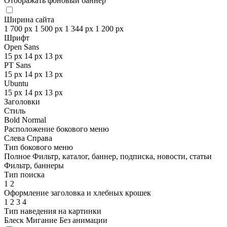
Отображать фоновый баннер
Ширина сайта
1 700 px
1 500 px
1 344 px
1 200 px
Шрифт
Open Sans
15 px
14 px
13 px
PT Sans
15 px
14 px
13 px
Ubuntu
15 px
14 px
13 px
Заголовки
Стиль
Bold
Normal
Расположение бокового меню
Слева
Справа
Тип бокового меню
Полное
Фильтр, каталог, баннер, подписка, новости, статьи
Фильтр, баннеры
Тип поиска
1
2
Оформление заголовка и хлебных крошек
1
2
3
4
Тип наведения на картинки
Блеск
Мигание
Без анимации