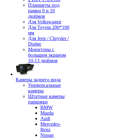
Планшеты под
рамки 9 и 10
дюймов
Для Volkswagen
Для Toyota 200*100
мм
Для Jeep / Chrysler /
Dodge
Мониторы с
большим экраном
10-13 дюймов
Камеры заднего вида
Универсальные
камеры
Штатные камеры
парковки
BMW
Mazda
Audi
Mercedes-
Benz
Nissan