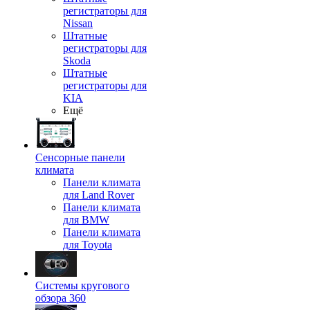
регистраторы для
Nissan
Штатные
регистраторы для
Skoda
Штатные
регистраторы для
KIA
Ещё
Сенсорные панели
климата
Панели климата
для Land Rover
Панели климата
для BMW
Панели климата
для Toyota
Системы кругового
обзора 360