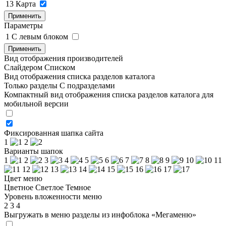
13
Карта
Применить
Параметры
1
C левым блоком
Применить
Вид отображения производителей
Слайдером
Списком
Вид отображения списка разделов каталога
Только разделы
С подразделами
Компактный вид отображения списка разделов каталога для
мобильной версии
Фиксированная шапка сайта
1
2
Варианты шапок
1
2
3
4
5
6
7
8
9
10
11
12
13
14
15
16
17
Цвет меню
Цветное
Светлое
Темное
Уровень вложенности меню
2
3
4
Выгружать в меню разделы из инфоблока «Мегаменю»