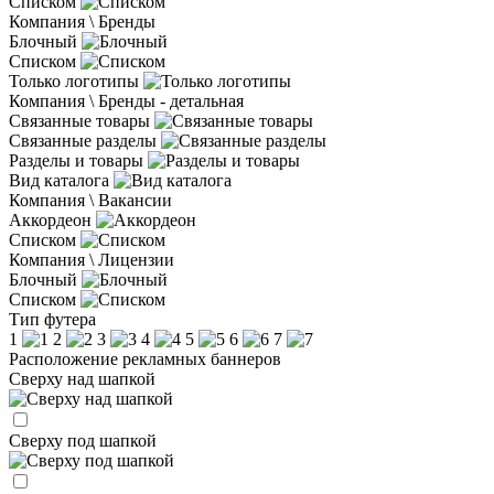
Списком
Компания \ Бренды
Блочный
Списком
Только логотипы
Компания \ Бренды - детальная
Связанные товары
Связанные разделы
Разделы и товары
Вид каталога
Компания \ Вакансии
Аккордеон
Списком
Компания \ Лицензии
Блочный
Списком
Тип футера
1
2
3
4
5
6
7
Расположение рекламных баннеров
Сверху над шапкой
Сверху под шапкой