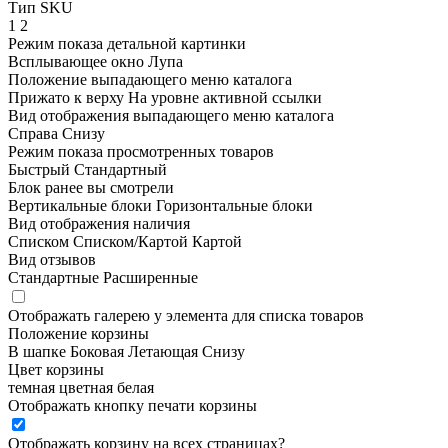
Тип SKU
1
2
Режим показа детальной картинки
Всплывающее окно
Лупа
Положение выпадающего меню каталога
Прижато к верху
На уровне активной ссылки
Вид отображения выпадающего меню каталога
Справа
Снизу
Режим показа просмотренных товаров
Быстрый
Стандартный
Блок ранее вы смотрели
Вертикальные блоки
Горизонтальные блоки
Вид отображения наличия
Списком
Списком/Картой
Картой
Вид отзывов
Стандартные
Расширенные
Отображать галерею у элемента для списка товаров
Положение корзины
В шапке
Боковая
Летающая
Снизу
Цвет корзины
темная
цветная
белая
Отображать кнопку печати корзины
Отображать корзину на всех страницах
?