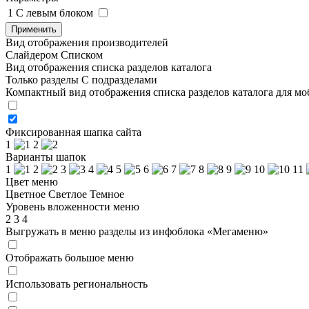
1
C левым блоком
Применить
Вид отображения производителей
Слайдером
Списком
Вид отображения списка разделов каталога
Только разделы
С подразделами
Компактный вид отображения списка разделов каталога для м
Фиксированная шапка сайта
1
2
Варианты шапок
1
2
3
4
5
6
7
8
9
10
11
Цвет меню
Цветное
Светлое
Темное
Уровень вложенности меню
2
3
4
Выгружать в меню разделы из инфоблока «Мегаменю»
Отображать большое меню
Использовать региональность