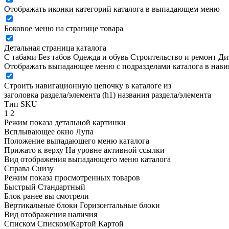
Отображать иконки категорий каталога в выпадающем меню
Боковое меню на странице товара
Детальная страница каталога
С табами
Без табов
Одежда и обувь
Строительство и ремонт
Ди
Отображать выпадающее меню с подразделами каталога в нав
Строить навигационную цепочку в каталоге из
заголовка раздела/элемента (h1)
названия раздела/элемента
Тип SKU
1
2
Режим показа детальной картинки
Всплывающее окно
Лупа
Положение выпадающего меню каталога
Прижато к верху
На уровне активной ссылки
Вид отображения выпадающего меню каталога
Справа
Снизу
Режим показа просмотренных товаров
Быстрый
Стандартный
Блок ранее вы смотрели
Вертикальные блоки
Горизонтальные блоки
Вид отображения наличия
Списком
Списком/Картой
Картой