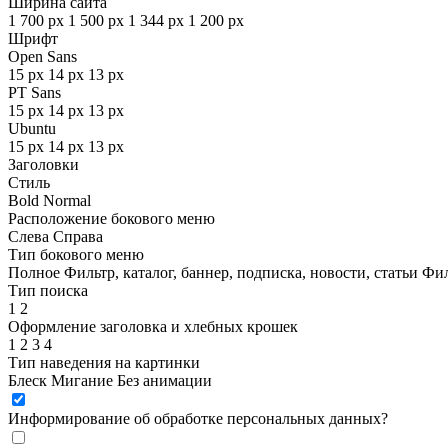
Ширина сайта
1 700 px
1 500 px
1 344 px
1 200 px
Шрифт
Open Sans
15 px
14 px
13 px
PT Sans
15 px
14 px
13 px
Ubuntu
15 px
14 px
13 px
Заголовки
Стиль
Bold
Normal
Расположение бокового меню
Слева
Справа
Тип бокового меню
Полное
Фильтр, каталог, баннер, подписка, новости, статьи
Фил
Тип поиска
1
2
Оформление заголовка и хлебных крошек
1
2
3
4
Тип наведения на картинки
Блеск
Мигание
Без анимации
Информирование об обработке персональных данных
?