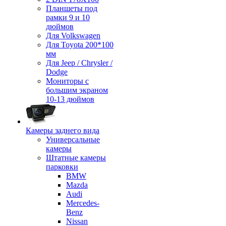
Планшеты под
рамки 9 и 10
дюймов
Для Volkswagen
Для Toyota 200*100
мм
Для Jeep / Chrysler /
Dodge
Мониторы с
большим экраном
10-13 дюймов
Камеры заднего вида
Универсальные
камеры
Штатные камеры
парковки
BMW
Mazda
Audi
Mercedes-
Benz
Nissan