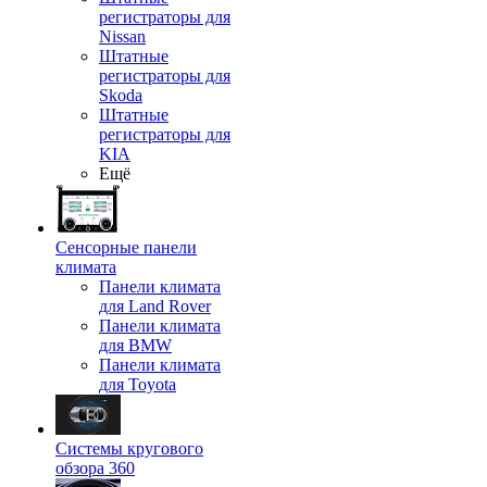
регистраторы для
Nissan
Штатные
регистраторы для
Skoda
Штатные
регистраторы для
KIA
Ещё
Сенсорные панели
климата
Панели климата
для Land Rover
Панели климата
для BMW
Панели климата
для Toyota
Системы кругового
обзора 360