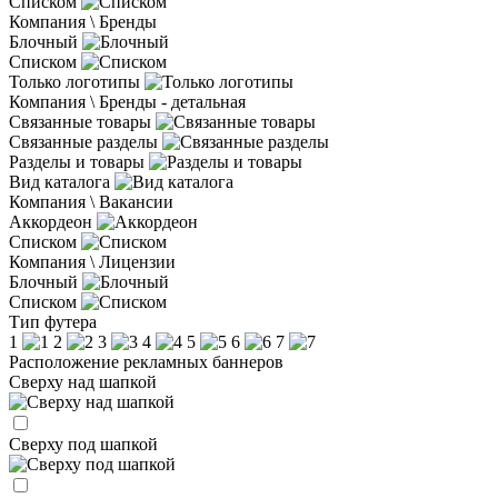
Списком
Компания \ Бренды
Блочный
Списком
Только логотипы
Компания \ Бренды - детальная
Связанные товары
Связанные разделы
Разделы и товары
Вид каталога
Компания \ Вакансии
Аккордеон
Списком
Компания \ Лицензии
Блочный
Списком
Тип футера
1
2
3
4
5
6
7
Расположение рекламных баннеров
Сверху над шапкой
Сверху под шапкой