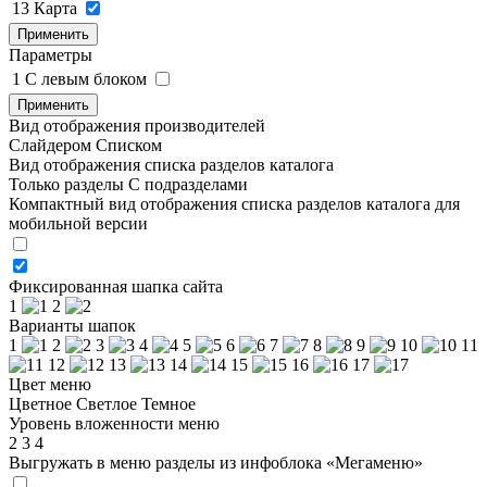
13
Карта
Применить
Параметры
1
C левым блоком
Применить
Вид отображения производителей
Слайдером
Списком
Вид отображения списка разделов каталога
Только разделы
С подразделами
Компактный вид отображения списка разделов каталога для
мобильной версии
Фиксированная шапка сайта
1
2
Варианты шапок
1
2
3
4
5
6
7
8
9
10
11
12
13
14
15
16
17
Цвет меню
Цветное
Светлое
Темное
Уровень вложенности меню
2
3
4
Выгружать в меню разделы из инфоблока «Мегаменю»