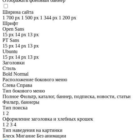
Отображать фоновый баннер
Ширина сайта
1 700 px
1 500 px
1 344 px
1 200 px
Шрифт
Open Sans
15 px
14 px
13 px
PT Sans
15 px
14 px
13 px
Ubuntu
15 px
14 px
13 px
Заголовки
Стиль
Bold
Normal
Расположение бокового меню
Слева
Справа
Тип бокового меню
Полное
Фильтр, каталог, баннер, подписка, новости, статьи
Фильтр, баннеры
Тип поиска
1
2
Оформление заголовка и хлебных крошек
1
2
3
4
Тип наведения на картинки
Блеск
Мигание
Без анимации