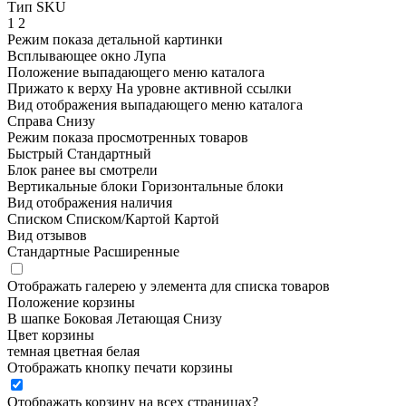
Тип SKU
1
2
Режим показа детальной картинки
Всплывающее окно
Лупа
Положение выпадающего меню каталога
Прижато к верху
На уровне активной ссылки
Вид отображения выпадающего меню каталога
Справа
Снизу
Режим показа просмотренных товаров
Быстрый
Стандартный
Блок ранее вы смотрели
Вертикальные блоки
Горизонтальные блоки
Вид отображения наличия
Списком
Списком/Картой
Картой
Вид отзывов
Стандартные
Расширенные
Отображать галерею у элемента для списка товаров
Положение корзины
В шапке
Боковая
Летающая
Снизу
Цвет корзины
темная
цветная
белая
Отображать кнопку печати корзины
Отображать корзину на всех страницах
?