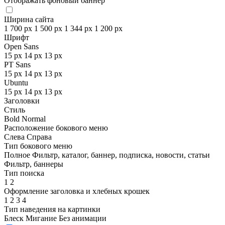
Отображать фоновый баннер
Ширина сайта
1 700 px
1 500 px
1 344 px
1 200 px
Шрифт
Open Sans
15 px
14 px
13 px
PT Sans
15 px
14 px
13 px
Ubuntu
15 px
14 px
13 px
Заголовки
Стиль
Bold
Normal
Расположение бокового меню
Слева
Справа
Тип бокового меню
Полное
Фильтр, каталог, баннер, подписка, новости, статьи
Фильтр, баннеры
Тип поиска
1
2
Оформление заголовка и хлебных крошек
1
2
3
4
Тип наведения на картинки
Блеск
Мигание
Без анимации