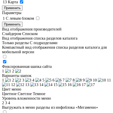
13
Карта
Применить
Параметры
1
C левым блоком
Применить
Вид отображения производителей
Слайдером
Списком
Вид отображения списка разделов каталога
Только разделы
С подразделами
Компактный вид отображения списка разделов каталога для
мобильной версии
Фиксированная шапка сайта
1
2
Варианты шапок
1
2
3
4
5
6
7
8
9
10
11
12
13
14
15
16
17
Цвет меню
Цветное
Светлое
Темное
Уровень вложенности меню
2
3
4
Выгружать в меню разделы из инфоблока «Мегаменю»