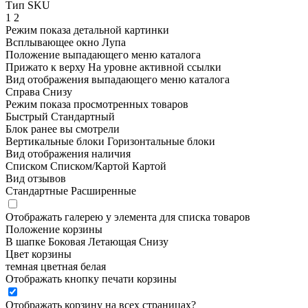
Тип SKU
1
2
Режим показа детальной картинки
Всплывающее окно
Лупа
Положение выпадающего меню каталога
Прижато к верху
На уровне активной ссылки
Вид отображения выпадающего меню каталога
Справа
Снизу
Режим показа просмотренных товаров
Быстрый
Стандартный
Блок ранее вы смотрели
Вертикальные блоки
Горизонтальные блоки
Вид отображения наличия
Списком
Списком/Картой
Картой
Вид отзывов
Стандартные
Расширенные
Отображать галерею у элемента для списка товаров
Положение корзины
В шапке
Боковая
Летающая
Снизу
Цвет корзины
темная
цветная
белая
Отображать кнопку печати корзины
Отображать корзину на всех страницах
?