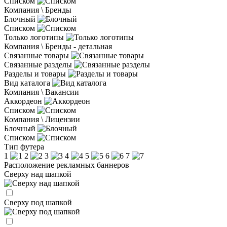
Списком
Компания \ Бренды
Блочный
Списком
Только логотипы
Компания \ Бренды - детальная
Связанные товары
Связанные разделы
Разделы и товары
Вид каталога
Компания \ Вакансии
Аккордеон
Списком
Компания \ Лицензии
Блочный
Списком
Тип футера
1
2
3
4
5
6
7
Расположение рекламных баннеров
Сверху над шапкой
Сверху под шапкой