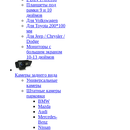
Планшеты под
рамки 9 и 10
дюймов
Для Volkswagen
Для Toyota 200*100
мм
Для Jeep / Chrysler /
Dodge
Мониторы с
большим экраном
10-13 дюймов
Камеры заднего вида
Универсальные
камеры
Штатные камеры
парковки
BMW
Mazda
Audi
Mercedes-
Benz
Nissan