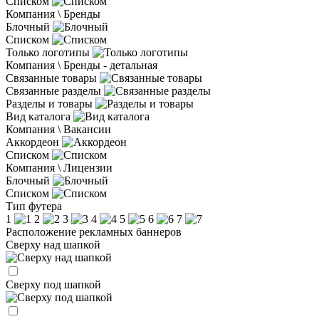
Списком
Компания \ Бренды
Блочный
Списком
Только логотипы
Компания \ Бренды - детальная
Связанные товары
Связанные разделы
Разделы и товары
Вид каталога
Компания \ Вакансии
Аккордеон
Списком
Компания \ Лицензии
Блочный
Списком
Тип футера
1
2
3
4
5
6
7
Расположение рекламных баннеров
Сверху над шапкой
Сверху под шапкой