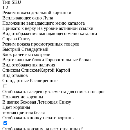
Тип SKU
1
2
Режим показа детальной картинки
Всплывающее окно
Лупа
Положение выпадающего меню каталога
Прижато к верху
На уровне активной ссылки
Вид отображения выпадающего меню каталога
Справа
Снизу
Режим показа просмотренных товаров
Быстрый
Стандартный
Блок ранее вы смотрели
Вертикальные блоки
Горизонтальные блоки
Вид отображения наличия
Списком
Списком/Картой
Картой
Вид отзывов
Стандартные
Расширенные
Отображать галерею у элемента для списка товаров
Положение корзины
В шапке
Боковая
Летающая
Снизу
Цвет корзины
темная
цветная
белая
Отображать кнопку печати корзины
Отображать корзину на всех страницах
?