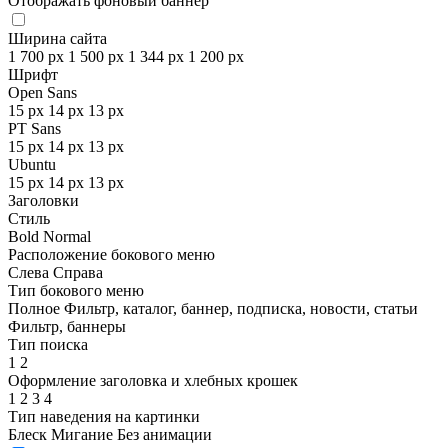
Отображать фоновый баннер
Ширина сайта
1 700 px
1 500 px
1 344 px
1 200 px
Шрифт
Open Sans
15 px
14 px
13 px
PT Sans
15 px
14 px
13 px
Ubuntu
15 px
14 px
13 px
Заголовки
Стиль
Bold
Normal
Расположение бокового меню
Слева
Справа
Тип бокового меню
Полное
Фильтр, каталог, баннер, подписка, новости, статьи
Фильтр, баннеры
Тип поиска
1
2
Оформление заголовка и хлебных крошек
1
2
3
4
Тип наведения на картинки
Блеск
Мигание
Без анимации