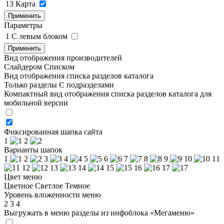
13
Карта
Применить
Параметры
1
C левым блоком
Применить
Вид отображения производителей
Слайдером
Списком
Вид отображения списка разделов каталога
Только разделы
С подразделами
Компактный вид отображения списка разделов каталога для
мобильной версии
Фиксированная шапка сайта
1
2
Варианты шапок
1
2
3
4
5
6
7
8
9
10
11
12
13
14
15
16
17
Цвет меню
Цветное
Светлое
Темное
Уровень вложенности меню
2
3
4
Выгружать в меню разделы из инфоблока «Мегаменю»