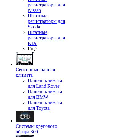
регистраторы для
Nissan
Штатные
регистраторы для
Skoda
Штатные
регистраторы для
KIA
Ещё
Сенсорные панели
климата
Панели климата
для Land Rover
Панели климата
для BMW
Панели климата
для Toyota
Системы кругового
обзора 360