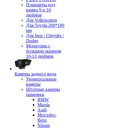
Планшеты под
рамки 9 и 10
дюймов
Для Volkswagen
Для Toyota 200*100
мм
Для Jeep / Chrysler /
Dodge
Мониторы с
большим экраном
10-13 дюймов
Камеры заднего вида
Универсальные
камеры
Штатные камеры
парковки
BMW
Mazda
Audi
Mercedes-
Benz
Nissan