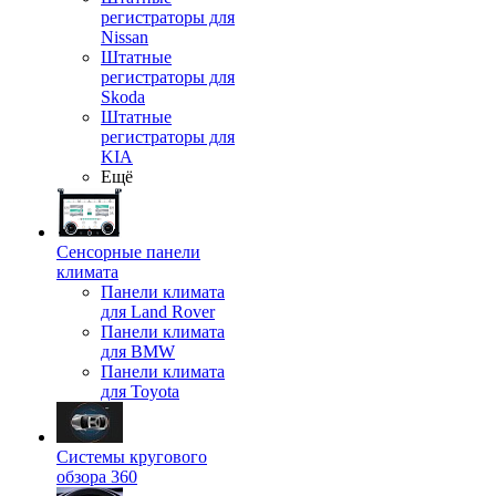
регистраторы для
Nissan
Штатные
регистраторы для
Skoda
Штатные
регистраторы для
KIA
Ещё
Сенсорные панели
климата
Панели климата
для Land Rover
Панели климата
для BMW
Панели климата
для Toyota
Системы кругового
обзора 360