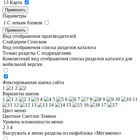
13
Карта
Применить
Параметры
1
C левым блоком
Применить
Вид отображения производителей
Слайдером
Списком
Вид отображения списка разделов каталога
Только разделы
С подразделами
Компактный вид отображения списка разделов каталога для
мобильной версии
Фиксированная шапка сайта
1
2
Варианты шапок
1
2
3
4
5
6
7
8
9
10
11
12
13
14
15
16
17
Цвет меню
Цветное
Светлое
Темное
Уровень вложенности меню
2
3
4
Выгружать в меню разделы из инфоблока «Мегаменю»