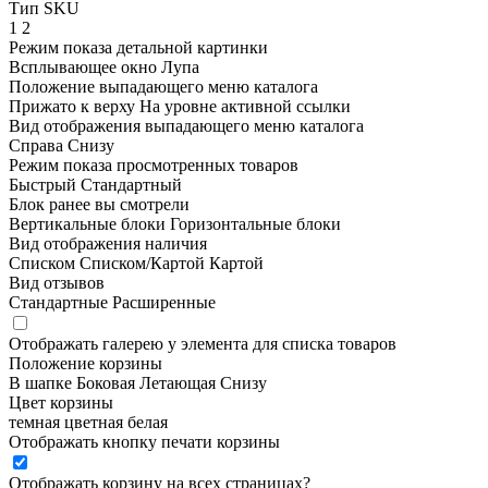
Тип SKU
1
2
Режим показа детальной картинки
Всплывающее окно
Лупа
Положение выпадающего меню каталога
Прижато к верху
На уровне активной ссылки
Вид отображения выпадающего меню каталога
Справа
Снизу
Режим показа просмотренных товаров
Быстрый
Стандартный
Блок ранее вы смотрели
Вертикальные блоки
Горизонтальные блоки
Вид отображения наличия
Списком
Списком/Картой
Картой
Вид отзывов
Стандартные
Расширенные
Отображать галерею у элемента для списка товаров
Положение корзины
В шапке
Боковая
Летающая
Снизу
Цвет корзины
темная
цветная
белая
Отображать кнопку печати корзины
Отображать корзину на всех страницах
?