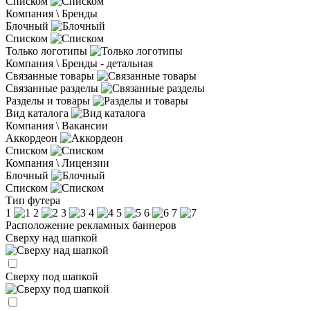
Списком
Компания \ Бренды
Блочный
Списком
Только логотипы
Компания \ Бренды - детальная
Связанные товары
Связанные разделы
Разделы и товары
Вид каталога
Компания \ Вакансии
Аккордеон
Списком
Компания \ Лицензии
Блочный
Списком
Тип футера
1
2
3
4
5
6
7
Расположение рекламных баннеров
Сверху над шапкой
Сверху под шапкой