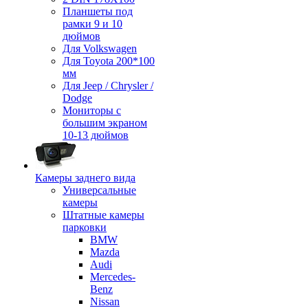
Планшеты под
рамки 9 и 10
дюймов
Для Volkswagen
Для Toyota 200*100
мм
Для Jeep / Chrysler /
Dodge
Мониторы с
большим экраном
10-13 дюймов
Камеры заднего вида
Универсальные
камеры
Штатные камеры
парковки
BMW
Mazda
Audi
Mercedes-
Benz
Nissan