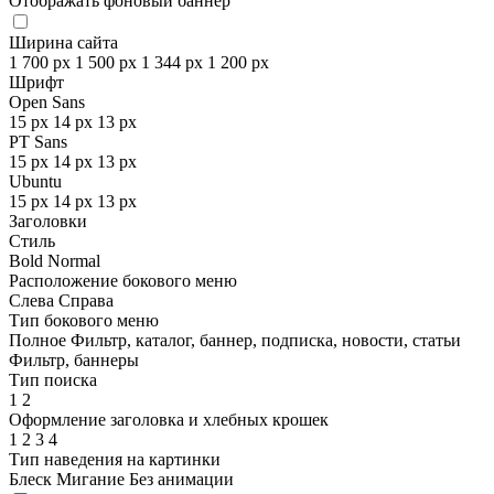
Отображать фоновый баннер
Ширина сайта
1 700 px
1 500 px
1 344 px
1 200 px
Шрифт
Open Sans
15 px
14 px
13 px
PT Sans
15 px
14 px
13 px
Ubuntu
15 px
14 px
13 px
Заголовки
Стиль
Bold
Normal
Расположение бокового меню
Слева
Справа
Тип бокового меню
Полное
Фильтр, каталог, баннер, подписка, новости, статьи
Фильтр, баннеры
Тип поиска
1
2
Оформление заголовка и хлебных крошек
1
2
3
4
Тип наведения на картинки
Блеск
Мигание
Без анимации