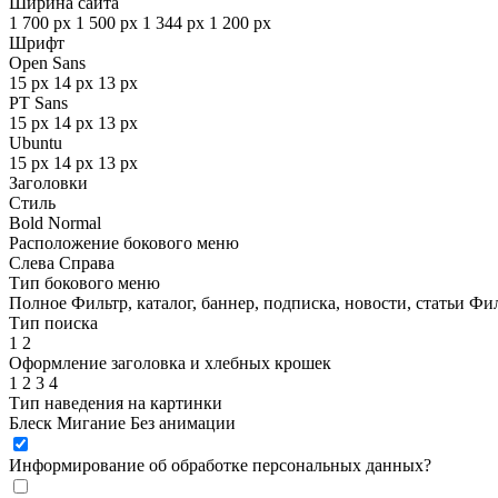
Ширина сайта
1 700 px
1 500 px
1 344 px
1 200 px
Шрифт
Open Sans
15 px
14 px
13 px
PT Sans
15 px
14 px
13 px
Ubuntu
15 px
14 px
13 px
Заголовки
Стиль
Bold
Normal
Расположение бокового меню
Слева
Справа
Тип бокового меню
Полное
Фильтр, каталог, баннер, подписка, новости, статьи
Фил
Тип поиска
1
2
Оформление заголовка и хлебных крошек
1
2
3
4
Тип наведения на картинки
Блеск
Мигание
Без анимации
Информирование об обработке персональных данных
?