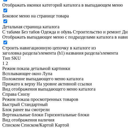
Отображать иконки категорий каталога в выпадающем меню
Боковое меню на странице товара
Детальная страница каталога
С табами
Без табов
Одежда и обувь
Строительство и ремонт
Ди
Отображать выпадающее меню с подразделами каталога в нав
Строить навигационную цепочку в каталоге из
заголовка раздела/элемента (h1)
названия раздела/элемента
Тип SKU
1
2
Режим показа детальной картинки
Всплывающее окно
Лупа
Положение выпадающего меню каталога
Прижато к верху
На уровне активной ссылки
Вид отображения выпадающего меню каталога
Справа
Снизу
Режим показа просмотренных товаров
Быстрый
Стандартный
Блок ранее вы смотрели
Вертикальные блоки
Горизонтальные блоки
Вид отображения наличия
Списком
Списком/Картой
Картой