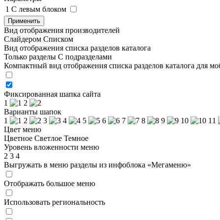
1
C левым блоком
Применить
Вид отображения производителей
Слайдером
Списком
Вид отображения списка разделов каталога
Только разделы
С подразделами
Компактный вид отображения списка разделов каталога для м
Фиксированная шапка сайта
1
2
Варианты шапок
1
2
3
4
5
6
7
8
9
10
11
Цвет меню
Цветное
Светлое
Темное
Уровень вложенности меню
2
3
4
Выгружать в меню разделы из инфоблока «Мегаменю»
Отображать большое меню
Использовать региональность