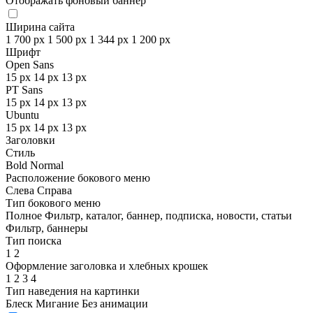
Отображать фоновый баннер
Ширина сайта
1 700 px
1 500 px
1 344 px
1 200 px
Шрифт
Open Sans
15 px
14 px
13 px
PT Sans
15 px
14 px
13 px
Ubuntu
15 px
14 px
13 px
Заголовки
Стиль
Bold
Normal
Расположение бокового меню
Слева
Справа
Тип бокового меню
Полное
Фильтр, каталог, баннер, подписка, новости, статьи
Фильтр, баннеры
Тип поиска
1
2
Оформление заголовка и хлебных крошек
1
2
3
4
Тип наведения на картинки
Блеск
Мигание
Без анимации