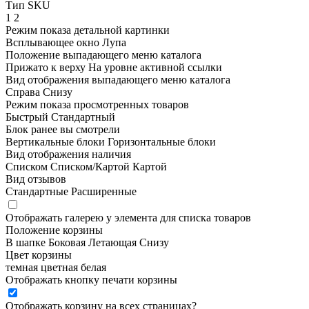
Тип SKU
1
2
Режим показа детальной картинки
Всплывающее окно
Лупа
Положение выпадающего меню каталога
Прижато к верху
На уровне активной ссылки
Вид отображения выпадающего меню каталога
Справа
Снизу
Режим показа просмотренных товаров
Быстрый
Стандартный
Блок ранее вы смотрели
Вертикальные блоки
Горизонтальные блоки
Вид отображения наличия
Списком
Списком/Картой
Картой
Вид отзывов
Стандартные
Расширенные
Отображать галерею у элемента для списка товаров
Положение корзины
В шапке
Боковая
Летающая
Снизу
Цвет корзины
темная
цветная
белая
Отображать кнопку печати корзины
Отображать корзину на всех страницах
?