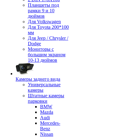
Планшеты под
рамки 9 и 10
дюймов
Для Volkswagen
Для Toyota 200*100
мм
Для Jeep / Chrysler /
Dodge
Мониторы с
большим экраном
10-13 дюймов
Камеры заднего вида
Универсальные
камеры
Штатные камеры
парковки
BMW
Mazda
Audi
Mercedes-
Benz
Nissan