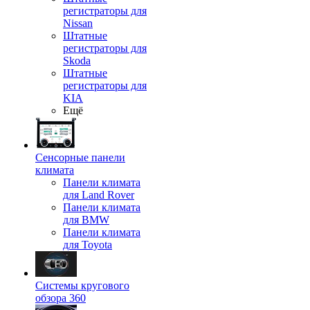
регистраторы для
Nissan
Штатные
регистраторы для
Skoda
Штатные
регистраторы для
KIA
Ещё
Сенсорные панели
климата
Панели климата
для Land Rover
Панели климата
для BMW
Панели климата
для Toyota
Системы кругового
обзора 360