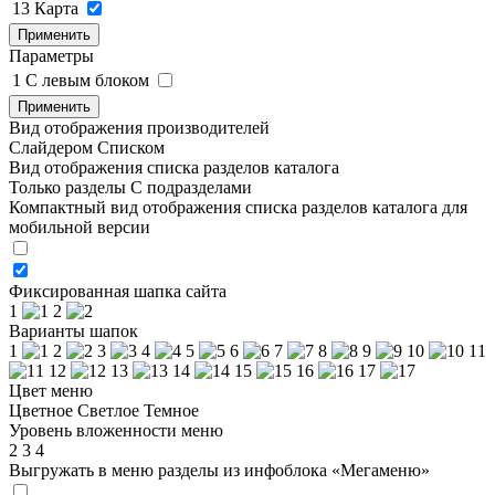
13
Карта
Применить
Параметры
1
C левым блоком
Применить
Вид отображения производителей
Слайдером
Списком
Вид отображения списка разделов каталога
Только разделы
С подразделами
Компактный вид отображения списка разделов каталога для
мобильной версии
Фиксированная шапка сайта
1
2
Варианты шапок
1
2
3
4
5
6
7
8
9
10
11
12
13
14
15
16
17
Цвет меню
Цветное
Светлое
Темное
Уровень вложенности меню
2
3
4
Выгружать в меню разделы из инфоблока «Мегаменю»