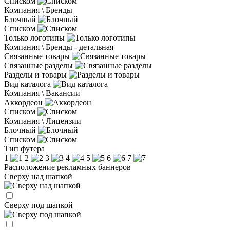
Списком
Компания \ Бренды
Блочный
Списком
Только логотипы
Компания \ Бренды - детальная
Связанные товары
Связанные разделы
Разделы и товары
Вид каталога
Компания \ Вакансии
Аккордеон
Списком
Компания \ Лицензии
Блочный
Списком
Тип футера
1
2
3
4
5
6
7
Расположение рекламных баннеров
Сверху над шапкой
Сверху под шапкой