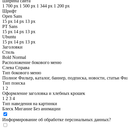
Ширина сайта
1 700 px
1 500 px
1 344 px
1 200 px
Шрифт
Open Sans
15 px
14 px
13 px
PT Sans
15 px
14 px
13 px
Ubuntu
15 px
14 px
13 px
Заголовки
Стиль
Bold
Normal
Расположение бокового меню
Слева
Справа
Тип бокового меню
Полное
Фильтр, каталог, баннер, подписка, новости, статьи
Фил
Тип поиска
1
2
Оформление заголовка и хлебных крошек
1
2
3
4
Тип наведения на картинки
Блеск
Мигание
Без анимации
Информирование об обработке персональных данных
?