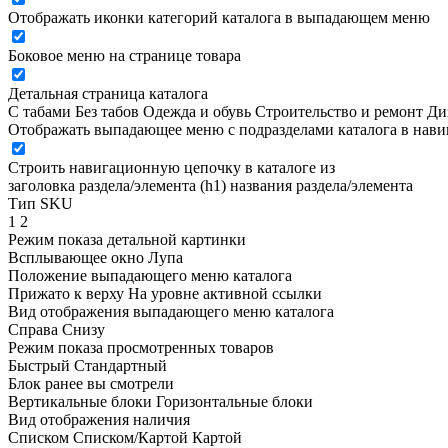
Отображать иконки категорий каталога в выпадающем меню
Боковое меню на странице товара
Детальная страница каталога
С табами
Без табов
Одежда и обувь
Строительство и ремонт
Ди
Отображать выпадающее меню с подразделами каталога в нав
Строить навигационную цепочку в каталоге из
заголовка раздела/элемента (h1)
названия раздела/элемента
Тип SKU
1
2
Режим показа детальной картинки
Всплывающее окно
Лупа
Положение выпадающего меню каталога
Прижато к верху
На уровне активной ссылки
Вид отображения выпадающего меню каталога
Справа
Снизу
Режим показа просмотренных товаров
Быстрый
Стандартный
Блок ранее вы смотрели
Вертикальные блоки
Горизонтальные блоки
Вид отображения наличия
Списком
Списком/Картой
Картой