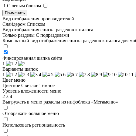
1
C левым блоком
Применить
Вид отображения производителей
Слайдером
Списком
Вид отображения списка разделов каталога
Только разделы
С подразделами
Компактный вид отображения списка разделов каталога для м
Фиксированная шапка сайта
1
2
Варианты шапок
1
2
3
4
5
6
7
8
9
10
11
Цвет меню
Цветное
Светлое
Темное
Уровень вложенности меню
2
3
4
Выгружать в меню разделы из инфоблока «Мегаменю»
Отображать большое меню
Использовать региональность