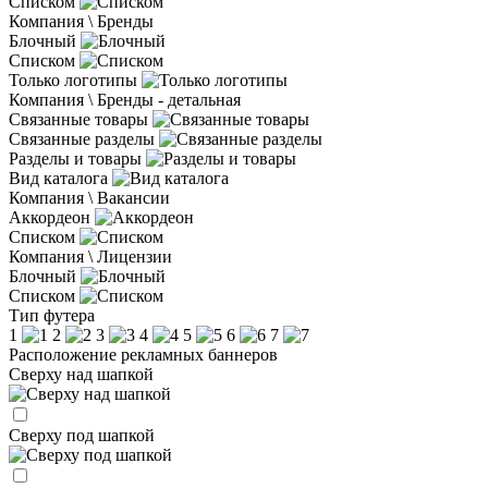
Списком
Компания \ Бренды
Блочный
Списком
Только логотипы
Компания \ Бренды - детальная
Связанные товары
Связанные разделы
Разделы и товары
Вид каталога
Компания \ Вакансии
Аккордеон
Списком
Компания \ Лицензии
Блочный
Списком
Тип футера
1
2
3
4
5
6
7
Расположение рекламных баннеров
Сверху над шапкой
Сверху под шапкой