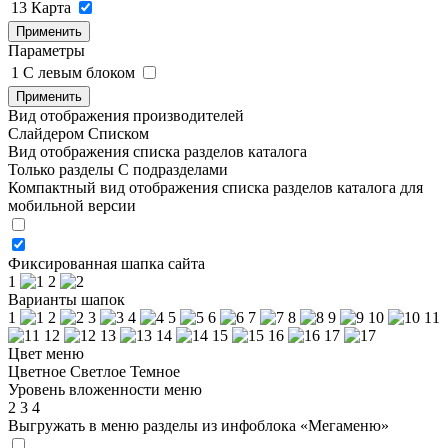
13
Карта
Применить
Параметры
1
C левым блоком
Применить
Вид отображения производителей
Слайдером
Списком
Вид отображения списка разделов каталога
Только разделы
С подразделами
Компактный вид отображения списка разделов каталога для
мобильной версии
Фиксированная шапка сайта
1
2
Варианты шапок
1
2
3
4
5
6
7
8
9
10
11
12
13
14
15
16
17
Цвет меню
Цветное
Светлое
Темное
Уровень вложенности меню
2
3
4
Выгружать в меню разделы из инфоблока «Мегаменю»