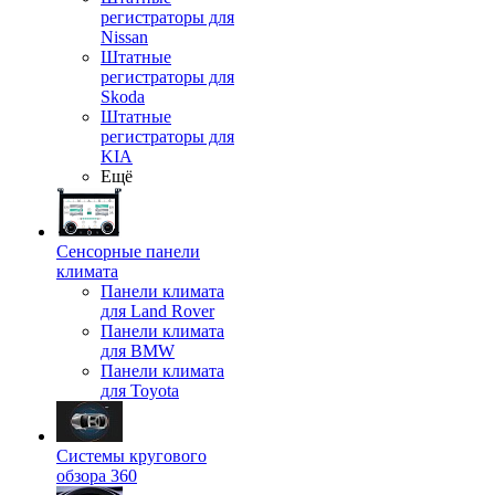
регистраторы для
Nissan
Штатные
регистраторы для
Skoda
Штатные
регистраторы для
KIA
Ещё
Сенсорные панели
климата
Панели климата
для Land Rover
Панели климата
для BMW
Панели климата
для Toyota
Системы кругового
обзора 360