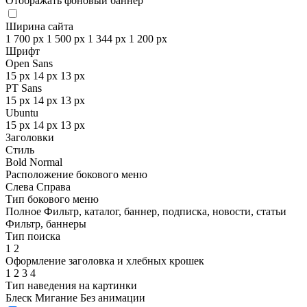
Отображать фоновый баннер
Ширина сайта
1 700 px
1 500 px
1 344 px
1 200 px
Шрифт
Open Sans
15 px
14 px
13 px
PT Sans
15 px
14 px
13 px
Ubuntu
15 px
14 px
13 px
Заголовки
Стиль
Bold
Normal
Расположение бокового меню
Слева
Справа
Тип бокового меню
Полное
Фильтр, каталог, баннер, подписка, новости, статьи
Фильтр, баннеры
Тип поиска
1
2
Оформление заголовка и хлебных крошек
1
2
3
4
Тип наведения на картинки
Блеск
Мигание
Без анимации