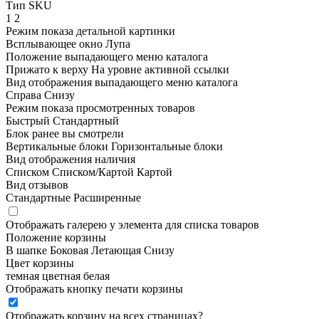
Тип SKU
1
2
Режим показа детальной картинки
Всплывающее окно
Лупа
Положение выпадающего меню каталога
Прижато к верху
На уровне активной ссылки
Вид отображения выпадающего меню каталога
Справа
Снизу
Режим показа просмотренных товаров
Быстрый
Стандартный
Блок ранее вы смотрели
Вертикальные блоки
Горизонтальные блоки
Вид отображения наличия
Списком
Списком/Картой
Картой
Вид отзывов
Стандартные
Расширенные
Отображать галерею у элемента для списка товаров
Положение корзины
В шапке
Боковая
Летающая
Снизу
Цвет корзины
темная
цветная
белая
Отображать кнопку печати корзины
Отображать корзину на всех страницах
?