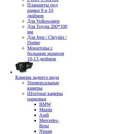
Планшеты под
рамки 9 и 10
дюймов
Для Volkswagen
Для Toyota 200*100
мм
Для Jeep / Chrysler /
Dodge
Мониторы с
большим экраном
10-13 дюймов
Камеры заднего вида
Универсальные
камеры
Штатные камеры
парковки
BMW
Mazda
Audi
Mercedes-
Benz
Nissan