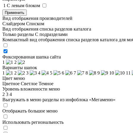
1
C левым блоком
Применить
Вид отображения производителей
Слайдером
Списком
Вид отображения списка разделов каталога
Только разделы
С подразделами
Компактный вид отображения списка разделов каталога для м
Фиксированная шапка сайта
1
2
Варианты шапок
1
2
3
4
5
6
7
8
9
10
11
Цвет меню
Цветное
Светлое
Темное
Уровень вложенности меню
2
3
4
Выгружать в меню разделы из инфоблока «Мегаменю»
Отображать большое меню
Использовать региональность