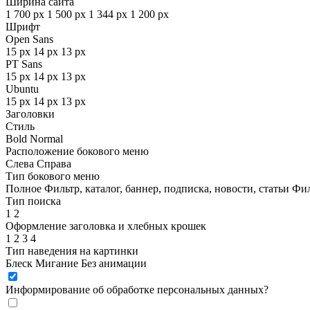
Ширина сайта
1 700 px
1 500 px
1 344 px
1 200 px
Шрифт
Open Sans
15 px
14 px
13 px
PT Sans
15 px
14 px
13 px
Ubuntu
15 px
14 px
13 px
Заголовки
Стиль
Bold
Normal
Расположение бокового меню
Слева
Справа
Тип бокового меню
Полное
Фильтр, каталог, баннер, подписка, новости, статьи
Фил
Тип поиска
1
2
Оформление заголовка и хлебных крошек
1
2
3
4
Тип наведения на картинки
Блеск
Мигание
Без анимации
Информирование об обработке персональных данных
?