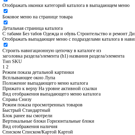
Отображать иконки категорий каталога в выпадающем меню
Боковое меню на странице товара
Детальная страница каталога
С табами
Без табов
Одежда и обувь
Строительство и ремонт
Ди
Отображать выпадающее меню с подразделами каталога в нав
Строить навигационную цепочку в каталоге из
заголовка раздела/элемента (h1)
названия раздела/элемента
Тип SKU
1
2
Режим показа детальной картинки
Всплывающее окно
Лупа
Положение выпадающего меню каталога
Прижато к верху
На уровне активной ссылки
Вид отображения выпадающего меню каталога
Справа
Снизу
Режим показа просмотренных товаров
Быстрый
Стандартный
Блок ранее вы смотрели
Вертикальные блоки
Горизонтальные блоки
Вид отображения наличия
Списком
Списком/Картой
Картой