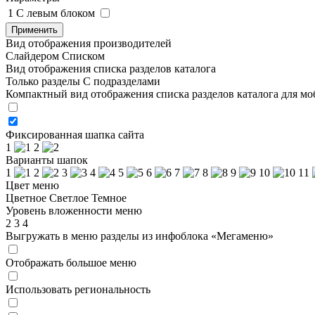
1
C левым блоком
Применить
Вид отображения производителей
Слайдером
Списком
Вид отображения списка разделов каталога
Только разделы
С подразделами
Компактный вид отображения списка разделов каталога для м
Фиксированная шапка сайта
1
2
Варианты шапок
1
2
3
4
5
6
7
8
9
10
11
Цвет меню
Цветное
Светлое
Темное
Уровень вложенности меню
2
3
4
Выгружать в меню разделы из инфоблока «Мегаменю»
Отображать большое меню
Использовать региональность