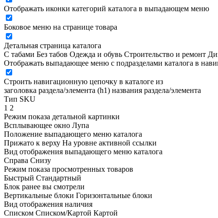
Отображать иконки категорий каталога в выпадающем меню
Боковое меню на странице товара
Детальная страница каталога
С табами
Без табов
Одежда и обувь
Строительство и ремонт
Ди
Отображать выпадающее меню с подразделами каталога в нав
Строить навигационную цепочку в каталоге из
заголовка раздела/элемента (h1)
названия раздела/элемента
Тип SKU
1
2
Режим показа детальной картинки
Всплывающее окно
Лупа
Положение выпадающего меню каталога
Прижато к верху
На уровне активной ссылки
Вид отображения выпадающего меню каталога
Справа
Снизу
Режим показа просмотренных товаров
Быстрый
Стандартный
Блок ранее вы смотрели
Вертикальные блоки
Горизонтальные блоки
Вид отображения наличия
Списком
Списком/Картой
Картой