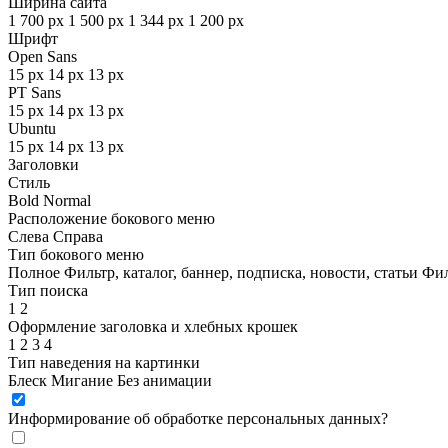
Ширина сайта
1 700 px
1 500 px
1 344 px
1 200 px
Шрифт
Open Sans
15 px
14 px
13 px
PT Sans
15 px
14 px
13 px
Ubuntu
15 px
14 px
13 px
Заголовки
Стиль
Bold
Normal
Расположение бокового меню
Слева
Справа
Тип бокового меню
Полное
Фильтр, каталог, баннер, подписка, новости, статьи
Фил
Тип поиска
1
2
Оформление заголовка и хлебных крошек
1
2
3
4
Тип наведения на картинки
Блеск
Мигание
Без анимации
Информирование об обработке персональных данных
?