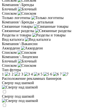
Списком
Компания \ Бренды
Блочный
Списком
Только логотипы
Компания \ Бренды - детальная
Связанные товары
Связанные разделы
Разделы и товары
Вид каталога
Компания \ Вакансии
Аккордеон
Списком
Компания \ Лицензии
Блочный
Списком
Тип футера
1
2
3
4
5
6
7
Расположение рекламных баннеров
Сверху над шапкой
Сверху под шапкой