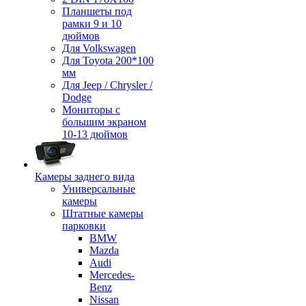
Планшеты под
рамки 9 и 10
дюймов
Для Volkswagen
Для Toyota 200*100
мм
Для Jeep / Chrysler /
Dodge
Мониторы с
большим экраном
10-13 дюймов
Камеры заднего вида
Универсальные
камеры
Штатные камеры
парковки
BMW
Mazda
Audi
Mercedes-
Benz
Nissan