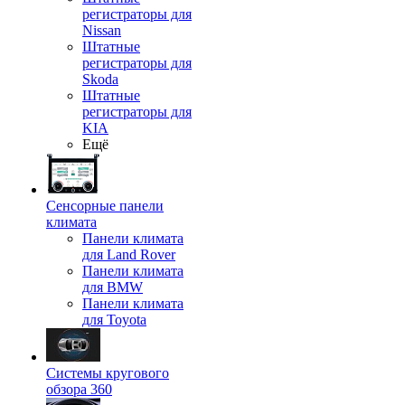
регистраторы для
Nissan
Штатные
регистраторы для
Skoda
Штатные
регистраторы для
KIA
Ещё
Сенсорные панели
климата
Панели климата
для Land Rover
Панели климата
для BMW
Панели климата
для Toyota
Системы кругового
обзора 360