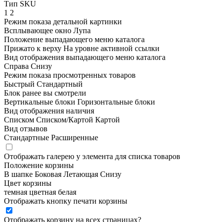
Тип SKU
1
2
Режим показа детальной картинки
Всплывающее окно
Лупа
Положение выпадающего меню каталога
Прижато к верху
На уровне активной ссылки
Вид отображения выпадающего меню каталога
Справа
Снизу
Режим показа просмотренных товаров
Быстрый
Стандартный
Блок ранее вы смотрели
Вертикальные блоки
Горизонтальные блоки
Вид отображения наличия
Списком
Списком/Картой
Картой
Вид отзывов
Стандартные
Расширенные
Отображать галерею у элемента для списка товаров
Положение корзины
В шапке
Боковая
Летающая
Снизу
Цвет корзины
темная
цветная
белая
Отображать кнопку печати корзины
Отображать корзину на всех страницах
?