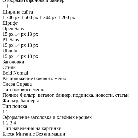
Отображать фоновый баннер
Ширина сайта
1 700 px
1 500 px
1 344 px
1 200 px
Шрифт
Open Sans
15 px
14 px
13 px
PT Sans
15 px
14 px
13 px
Ubuntu
15 px
14 px
13 px
Заголовки
Стиль
Bold
Normal
Расположение бокового меню
Слева
Справа
Тип бокового меню
Полное
Фильтр, каталог, баннер, подписка, новости, статьи
Фильтр, баннеры
Тип поиска
1
2
Оформление заголовка и хлебных крошек
1
2
3
4
Тип наведения на картинки
Блеск
Мигание
Без анимации