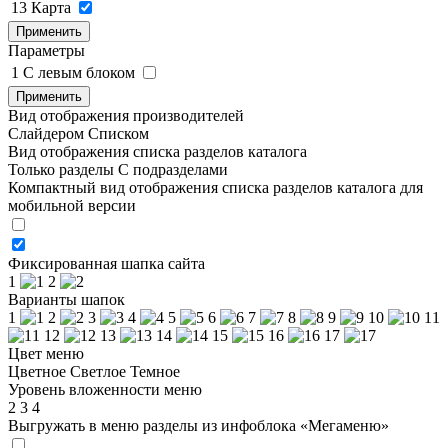
13
Карта
Применить
Параметры
1
C левым блоком
Применить
Вид отображения производителей
Слайдером
Списком
Вид отображения списка разделов каталога
Только разделы
С подразделами
Компактный вид отображения списка разделов каталога для
мобильной версии
Фиксированная шапка сайта
1
2
Варианты шапок
1
2
3
4
5
6
7
8
9
10
11
12
13
14
15
16
17
Цвет меню
Цветное
Светлое
Темное
Уровень вложенности меню
2
3
4
Выгружать в меню разделы из инфоблока «Мегаменю»