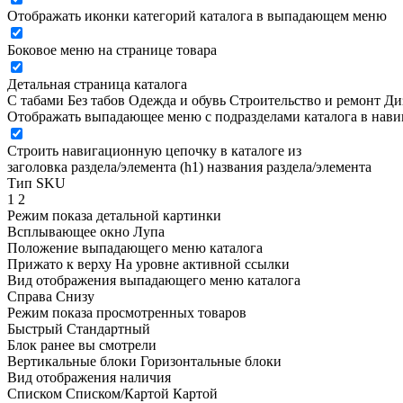
Отображать иконки категорий каталога в выпадающем меню
Боковое меню на странице товара
Детальная страница каталога
С табами
Без табов
Одежда и обувь
Строительство и ремонт
Ди
Отображать выпадающее меню с подразделами каталога в нав
Строить навигационную цепочку в каталоге из
заголовка раздела/элемента (h1)
названия раздела/элемента
Тип SKU
1
2
Режим показа детальной картинки
Всплывающее окно
Лупа
Положение выпадающего меню каталога
Прижато к верху
На уровне активной ссылки
Вид отображения выпадающего меню каталога
Справа
Снизу
Режим показа просмотренных товаров
Быстрый
Стандартный
Блок ранее вы смотрели
Вертикальные блоки
Горизонтальные блоки
Вид отображения наличия
Списком
Списком/Картой
Картой