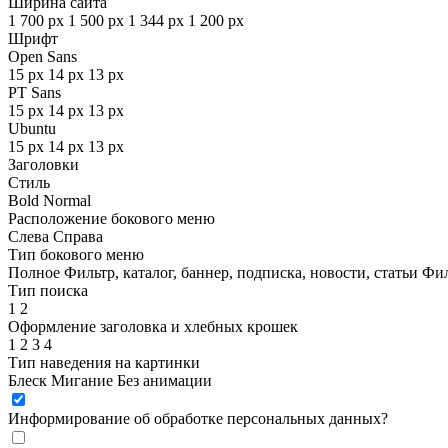
Ширина сайта
1 700 px
1 500 px
1 344 px
1 200 px
Шрифт
Open Sans
15 px
14 px
13 px
PT Sans
15 px
14 px
13 px
Ubuntu
15 px
14 px
13 px
Заголовки
Стиль
Bold
Normal
Расположение бокового меню
Слева
Справа
Тип бокового меню
Полное
Фильтр, каталог, баннер, подписка, новости, статьи
Фил
Тип поиска
1
2
Оформление заголовка и хлебных крошек
1
2
3
4
Тип наведения на картинки
Блеск
Мигание
Без анимации
Информирование об обработке персональных данных
?