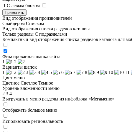
1
C левым блоком
Применить
Вид отображения производителей
Слайдером
Списком
Вид отображения списка разделов каталога
Только разделы
С подразделами
Компактный вид отображения списка разделов каталога для м
Фиксированная шапка сайта
1
2
Варианты шапок
1
2
3
4
5
6
7
8
9
10
11
Цвет меню
Цветное
Светлое
Темное
Уровень вложенности меню
2
3
4
Выгружать в меню разделы из инфоблока «Мегаменю»
Отображать большое меню
Использовать региональность