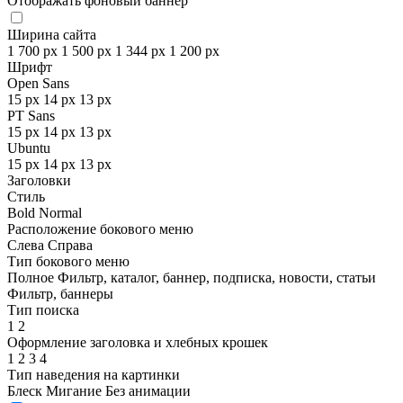
Отображать фоновый баннер
Ширина сайта
1 700 px
1 500 px
1 344 px
1 200 px
Шрифт
Open Sans
15 px
14 px
13 px
PT Sans
15 px
14 px
13 px
Ubuntu
15 px
14 px
13 px
Заголовки
Стиль
Bold
Normal
Расположение бокового меню
Слева
Справа
Тип бокового меню
Полное
Фильтр, каталог, баннер, подписка, новости, статьи
Фильтр, баннеры
Тип поиска
1
2
Оформление заголовка и хлебных крошек
1
2
3
4
Тип наведения на картинки
Блеск
Мигание
Без анимации