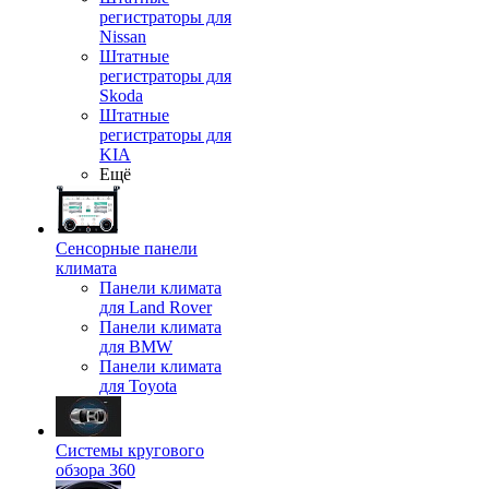
регистраторы для
Nissan
Штатные
регистраторы для
Skoda
Штатные
регистраторы для
KIA
Ещё
Сенсорные панели
климата
Панели климата
для Land Rover
Панели климата
для BMW
Панели климата
для Toyota
Системы кругового
обзора 360