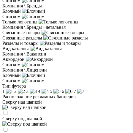
Списком
Компания \ Бренды
Блочный
Списком
Только логотипы
Компания \ Бренды - детальная
Связанные товары
Связанные разделы
Разделы и товары
Вид каталога
Компания \ Вакансии
Аккордеон
Списком
Компания \ Лицензии
Блочный
Списком
Тип футера
1
2
3
4
5
6
7
Расположение рекламных баннеров
Сверху над шапкой
Сверху под шапкой