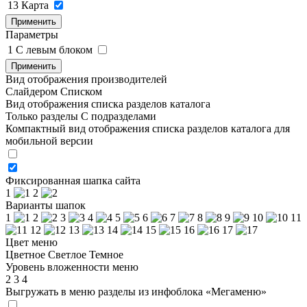
13
Карта
Применить
Параметры
1
C левым блоком
Применить
Вид отображения производителей
Слайдером
Списком
Вид отображения списка разделов каталога
Только разделы
С подразделами
Компактный вид отображения списка разделов каталога для
мобильной версии
Фиксированная шапка сайта
1
2
Варианты шапок
1
2
3
4
5
6
7
8
9
10
11
12
13
14
15
16
17
Цвет меню
Цветное
Светлое
Темное
Уровень вложенности меню
2
3
4
Выгружать в меню разделы из инфоблока «Мегаменю»