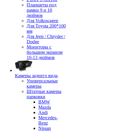
Планшеты под
рамки 9 и 10
дюймов
Для Volkswagen
Для Toyota 200*100
мм
Для Jeep / Chrysler /
Dodge
Мониторы с
большим экраном
10-13 дюймов
Камеры заднего вида
Универсальные
камеры
Штатные камеры
парковки
BMW
Mazda
Audi
Mercedes-
Benz
Nissan