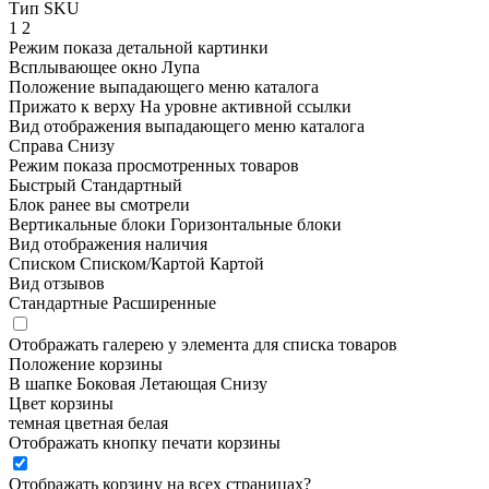
Тип SKU
1
2
Режим показа детальной картинки
Всплывающее окно
Лупа
Положение выпадающего меню каталога
Прижато к верху
На уровне активной ссылки
Вид отображения выпадающего меню каталога
Справа
Снизу
Режим показа просмотренных товаров
Быстрый
Стандартный
Блок ранее вы смотрели
Вертикальные блоки
Горизонтальные блоки
Вид отображения наличия
Списком
Списком/Картой
Картой
Вид отзывов
Стандартные
Расширенные
Отображать галерею у элемента для списка товаров
Положение корзины
В шапке
Боковая
Летающая
Снизу
Цвет корзины
темная
цветная
белая
Отображать кнопку печати корзины
Отображать корзину на всех страницах
?