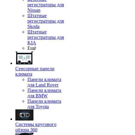
регистраторы для
Nissan
Штатные
регистраторы для
Skoda
Штатные
регистраторы для
KIA
Ещё
Сенсорные панели
климата
Панели климата
для Land Rover
Панели климата
для BMW
Панели климата
для Toyota
Системы кругового
обзора 360