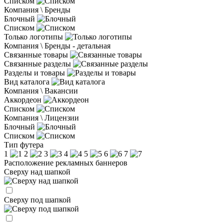
Списком
Компания \ Бренды
Блочный
Списком
Только логотипы
Компания \ Бренды - детальная
Связанные товары
Связанные разделы
Разделы и товары
Вид каталога
Компания \ Вакансии
Аккордеон
Списком
Компания \ Лицензии
Блочный
Списком
Тип футера
1
2
3
4
5
6
7
Расположение рекламных баннеров
Сверху над шапкой
Сверху под шапкой