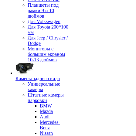
Планшеты под
рамки 9 и 10
дюймов
Для Volkswagen
Для Toyota 200*100
мм
Для Jeep / Chrysler /
Dodge
Мониторы с
большим экраном
10-13 дюймов
Камеры заднего вида
Универсальные
камеры
Штатные камеры
парковки
BMW
Mazda
Audi
Mercedes-
Benz
Nissan