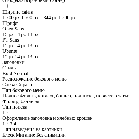
Отображать фоновый баннер
Ширина сайта
1 700 px
1 500 px
1 344 px
1 200 px
Шрифт
Open Sans
15 px
14 px
13 px
PT Sans
15 px
14 px
13 px
Ubuntu
15 px
14 px
13 px
Заголовки
Стиль
Bold
Normal
Расположение бокового меню
Слева
Справа
Тип бокового меню
Полное
Фильтр, каталог, баннер, подписка, новости, статьи
Фильтр, баннеры
Тип поиска
1
2
Оформление заголовка и хлебных крошек
1
2
3
4
Тип наведения на картинки
Блеск
Мигание
Без анимации