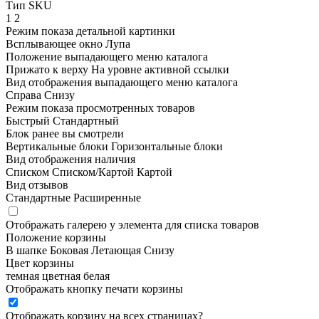
Тип SKU
1
2
Режим показа детальной картинки
Всплывающее окно
Лупа
Положение выпадающего меню каталога
Прижато к верху
На уровне активной ссылки
Вид отображения выпадающего меню каталога
Справа
Снизу
Режим показа просмотренных товаров
Быстрый
Стандартный
Блок ранее вы смотрели
Вертикальные блоки
Горизонтальные блоки
Вид отображения наличия
Списком
Списком/Картой
Картой
Вид отзывов
Стандартные
Расширенные
Отображать галерею у элемента для списка товаров
Положение корзины
В шапке
Боковая
Летающая
Снизу
Цвет корзины
темная
цветная
белая
Отображать кнопку печати корзины
Отображать корзину на всех страницах
?