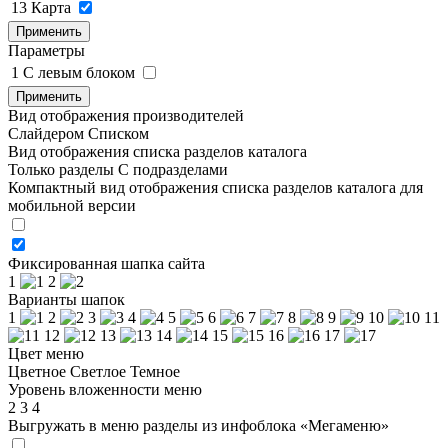
13
Карта
Применить
Параметры
1
C левым блоком
Применить
Вид отображения производителей
Слайдером
Списком
Вид отображения списка разделов каталога
Только разделы
С подразделами
Компактный вид отображения списка разделов каталога для
мобильной версии
Фиксированная шапка сайта
1
2
Варианты шапок
1
2
3
4
5
6
7
8
9
10
11
12
13
14
15
16
17
Цвет меню
Цветное
Светлое
Темное
Уровень вложенности меню
2
3
4
Выгружать в меню разделы из инфоблока «Мегаменю»