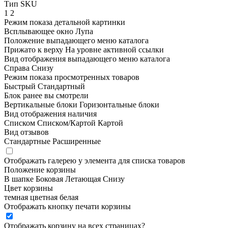
Тип SKU
1
2
Режим показа детальной картинки
Всплывающее окно
Лупа
Положение выпадающего меню каталога
Прижато к верху
На уровне активной ссылки
Вид отображения выпадающего меню каталога
Справа
Снизу
Режим показа просмотренных товаров
Быстрый
Стандартный
Блок ранее вы смотрели
Вертикальные блоки
Горизонтальные блоки
Вид отображения наличия
Списком
Списком/Картой
Картой
Вид отзывов
Стандартные
Расширенные
Отображать галерею у элемента для списка товаров
Положение корзины
В шапке
Боковая
Летающая
Снизу
Цвет корзины
темная
цветная
белая
Отображать кнопку печати корзины
Отображать корзину на всех страницах
?