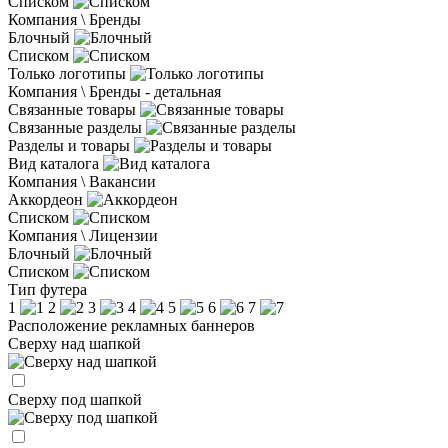
Списком
Компания \ Бренды
Блочный
Списком
Только логотипы
Компания \ Бренды - детальная
Связанные товары
Связанные разделы
Разделы и товары
Вид каталога
Компания \ Вакансии
Аккордеон
Списком
Компания \ Лицензии
Блочный
Списком
Тип футера
1
2
3
4
5
6
7
Расположение рекламных баннеров
Сверху над шапкой
Сверху под шапкой