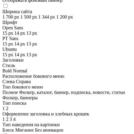
Отображать фоновый баннер
Ширина сайта
1 700 px
1 500 px
1 344 px
1 200 px
Шрифт
Open Sans
15 px
14 px
13 px
PT Sans
15 px
14 px
13 px
Ubuntu
15 px
14 px
13 px
Заголовки
Стиль
Bold
Normal
Расположение бокового меню
Слева
Справа
Тип бокового меню
Полное
Фильтр, каталог, баннер, подписка, новости, статьи
Фильтр, баннеры
Тип поиска
1
2
Оформление заголовка и хлебных крошек
1
2
3
4
Тип наведения на картинки
Блеск
Мигание
Без анимации