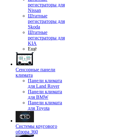
регистраторы для
Nissan
Штатные
регистраторы для
Skoda
Штатные
регистраторы для
KIA
Ещё
Сенсорные панели
климата
Панели климата
для Land Rover
Панели климата
для BMW
Панели климата
для Toyota
Системы кругового
обзора 360