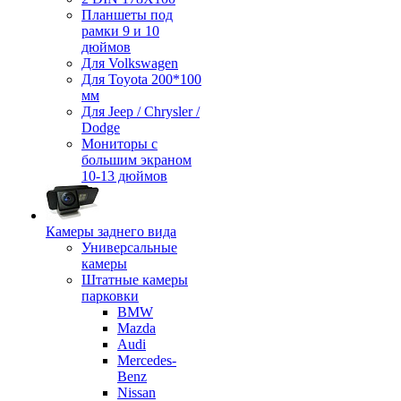
Планшеты под
рамки 9 и 10
дюймов
Для Volkswagen
Для Toyota 200*100
мм
Для Jeep / Chrysler /
Dodge
Мониторы с
большим экраном
10-13 дюймов
Камеры заднего вида
Универсальные
камеры
Штатные камеры
парковки
BMW
Mazda
Audi
Mercedes-
Benz
Nissan