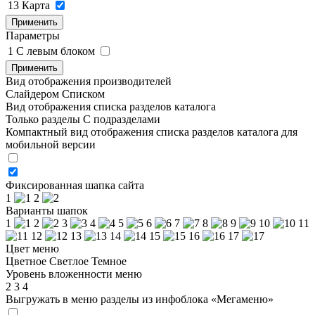
13
Карта
Применить
Параметры
1
C левым блоком
Применить
Вид отображения производителей
Слайдером
Списком
Вид отображения списка разделов каталога
Только разделы
С подразделами
Компактный вид отображения списка разделов каталога для
мобильной версии
Фиксированная шапка сайта
1
2
Варианты шапок
1
2
3
4
5
6
7
8
9
10
11
12
13
14
15
16
17
Цвет меню
Цветное
Светлое
Темное
Уровень вложенности меню
2
3
4
Выгружать в меню разделы из инфоблока «Мегаменю»