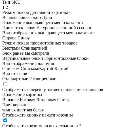
Тип SKU
1
2
Режим показа детальной картинки
Всплывающее окно
Лупа
Положение выпадающего меню каталога
Прижато к верху
На уровне активной ссылки
Вид отображения выпадающего меню каталога
Справа
Снизу
Режим показа просмотренных товаров
Быстрый
Стандартный
Блок ранее вы смотрели
Вертикальные блоки
Горизонтальные блоки
Вид отображения наличия
Списком
Списком/Картой
Картой
Вид отзывов
Стандартные
Расширенные
Отображать галерею у элемента для списка товаров
Положение корзины
В шапке
Боковая
Летающая
Снизу
Цвет корзины
темная
цветная
белая
Отображать кнопку печати корзины
Отображать корзину на всех страницах
?