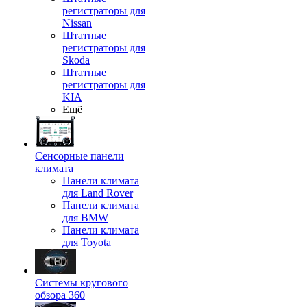
регистраторы для
Nissan
Штатные
регистраторы для
Skoda
Штатные
регистраторы для
KIA
Ещё
Сенсорные панели
климата
Панели климата
для Land Rover
Панели климата
для BMW
Панели климата
для Toyota
Системы кругового
обзора 360