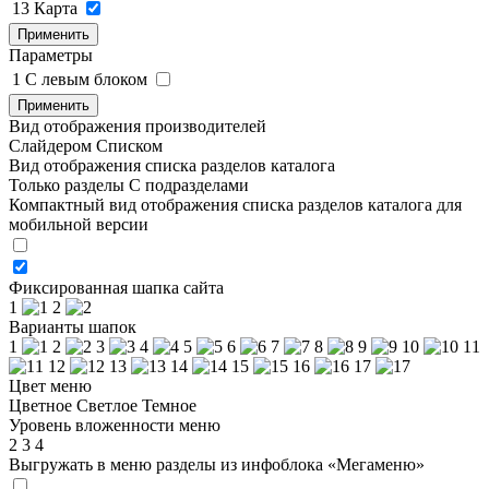
13
Карта
Применить
Параметры
1
C левым блоком
Применить
Вид отображения производителей
Слайдером
Списком
Вид отображения списка разделов каталога
Только разделы
С подразделами
Компактный вид отображения списка разделов каталога для
мобильной версии
Фиксированная шапка сайта
1
2
Варианты шапок
1
2
3
4
5
6
7
8
9
10
11
12
13
14
15
16
17
Цвет меню
Цветное
Светлое
Темное
Уровень вложенности меню
2
3
4
Выгружать в меню разделы из инфоблока «Мегаменю»