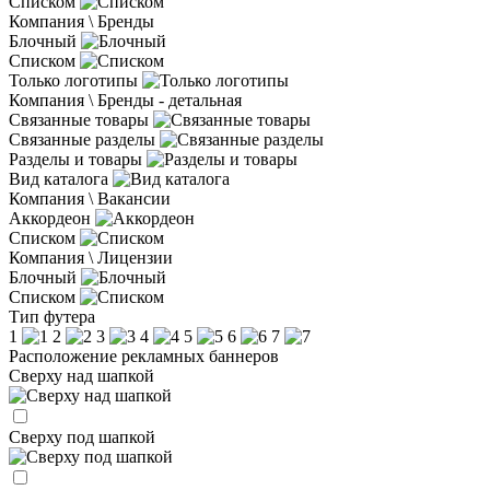
Списком
Компания \ Бренды
Блочный
Списком
Только логотипы
Компания \ Бренды - детальная
Связанные товары
Связанные разделы
Разделы и товары
Вид каталога
Компания \ Вакансии
Аккордеон
Списком
Компания \ Лицензии
Блочный
Списком
Тип футера
1
2
3
4
5
6
7
Расположение рекламных баннеров
Сверху над шапкой
Сверху под шапкой