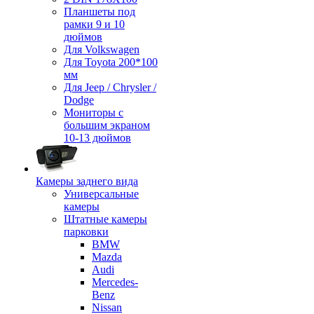
Планшеты под
рамки 9 и 10
дюймов
Для Volkswagen
Для Toyota 200*100
мм
Для Jeep / Chrysler /
Dodge
Мониторы с
большим экраном
10-13 дюймов
Камеры заднего вида
Универсальные
камеры
Штатные камеры
парковки
BMW
Mazda
Audi
Mercedes-
Benz
Nissan