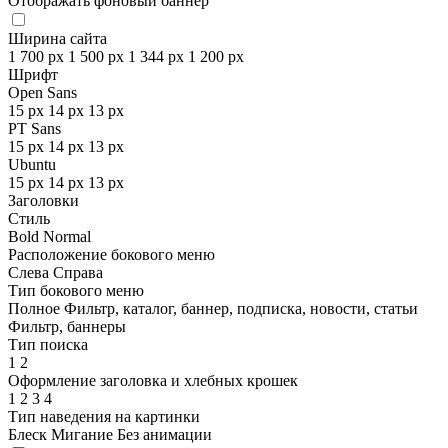
Отображать фоновый баннер
Ширина сайта
1 700 px
1 500 px
1 344 px
1 200 px
Шрифт
Open Sans
15 px
14 px
13 px
PT Sans
15 px
14 px
13 px
Ubuntu
15 px
14 px
13 px
Заголовки
Стиль
Bold
Normal
Расположение бокового меню
Слева
Справа
Тип бокового меню
Полное
Фильтр, каталог, баннер, подписка, новости, статьи
Фильтр, баннеры
Тип поиска
1
2
Оформление заголовка и хлебных крошек
1
2
3
4
Тип наведения на картинки
Блеск
Мигание
Без анимации