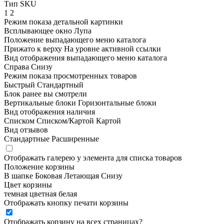
Тип SKU
1
2
Режим показа детальной картинки
Всплывающее окно
Лупа
Положение выпадающего меню каталога
Прижато к верху
На уровне активной ссылки
Вид отображения выпадающего меню каталога
Справа
Снизу
Режим показа просмотренных товаров
Быстрый
Стандартный
Блок ранее вы смотрели
Вертикальные блоки
Горизонтальные блоки
Вид отображения наличия
Списком
Списком/Картой
Картой
Вид отзывов
Стандартные
Расширенные
Отображать галерею у элемента для списка товаров
Положение корзины
В шапке
Боковая
Летающая
Снизу
Цвет корзины
темная
цветная
белая
Отображать кнопку печати корзины
Отображать корзину на всех страницах
?