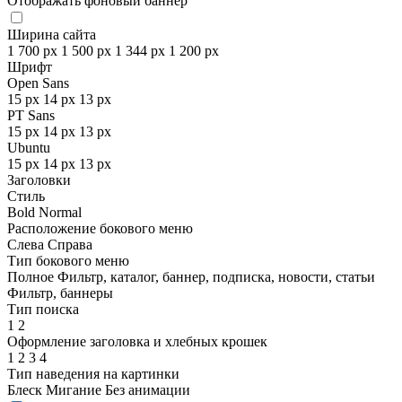
Отображать фоновый баннер
Ширина сайта
1 700 px
1 500 px
1 344 px
1 200 px
Шрифт
Open Sans
15 px
14 px
13 px
PT Sans
15 px
14 px
13 px
Ubuntu
15 px
14 px
13 px
Заголовки
Стиль
Bold
Normal
Расположение бокового меню
Слева
Справа
Тип бокового меню
Полное
Фильтр, каталог, баннер, подписка, новости, статьи
Фильтр, баннеры
Тип поиска
1
2
Оформление заголовка и хлебных крошек
1
2
3
4
Тип наведения на картинки
Блеск
Мигание
Без анимации