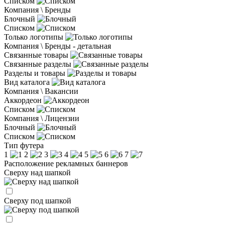
Списком
Компания \ Бренды
Блочный
Списком
Только логотипы
Компания \ Бренды - детальная
Связанные товары
Связанные разделы
Разделы и товары
Вид каталога
Компания \ Вакансии
Аккордеон
Списком
Компания \ Лицензии
Блочный
Списком
Тип футера
1
2
3
4
5
6
7
Расположение рекламных баннеров
Сверху над шапкой
Сверху под шапкой