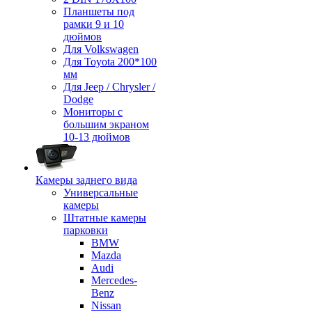
Планшеты под
рамки 9 и 10
дюймов
Для Volkswagen
Для Toyota 200*100
мм
Для Jeep / Chrysler /
Dodge
Мониторы с
большим экраном
10-13 дюймов
Камеры заднего вида
Универсальные
камеры
Штатные камеры
парковки
BMW
Mazda
Audi
Mercedes-
Benz
Nissan