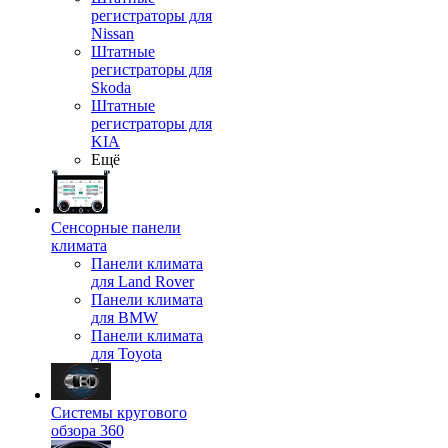
регистраторы для
Nissan
Штатные
регистраторы для
Skoda
Штатные
регистраторы для
KIA
Ещё
Сенсорные панели
климата
Панели климата
для Land Rover
Панели климата
для BMW
Панели климата
для Toyota
Системы кругового
обзора 360