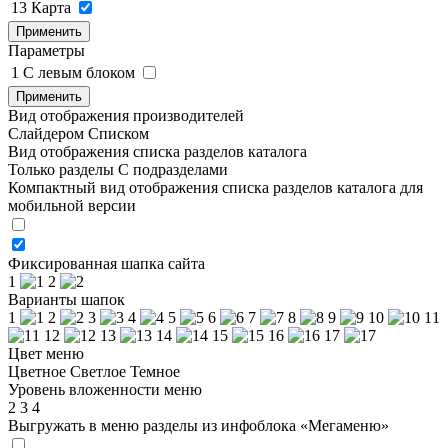
13
Карта
Применить
Параметры
1
C левым блоком
Применить
Вид отображения производителей
Слайдером
Списком
Вид отображения списка разделов каталога
Только разделы
С подразделами
Компактный вид отображения списка разделов каталога для
мобильной версии
Фиксированная шапка сайта
1
2
Варианты шапок
1
2
3
4
5
6
7
8
9
10
11
12
13
14
15
16
17
Цвет меню
Цветное
Светлое
Темное
Уровень вложенности меню
2
3
4
Выгружать в меню разделы из инфоблока «Мегаменю»