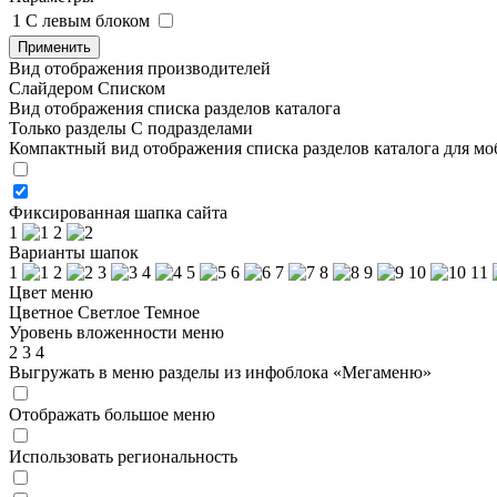
1
C левым блоком
Применить
Вид отображения производителей
Слайдером
Списком
Вид отображения списка разделов каталога
Только разделы
С подразделами
Компактный вид отображения списка разделов каталога для м
Фиксированная шапка сайта
1
2
Варианты шапок
1
2
3
4
5
6
7
8
9
10
11
Цвет меню
Цветное
Светлое
Темное
Уровень вложенности меню
2
3
4
Выгружать в меню разделы из инфоблока «Мегаменю»
Отображать большое меню
Использовать региональность