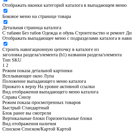
Отображать иконки категорий каталога в выпадающем меню
Боковое меню на странице товара
Детальная страница каталога
С табами
Без табов
Одежда и обувь
Строительство и ремонт
Ди
Отображать выпадающее меню с подразделами каталога в нав
Строить навигационную цепочку в каталоге из
заголовка раздела/элемента (h1)
названия раздела/элемента
Тип SKU
1
2
Режим показа детальной картинки
Всплывающее окно
Лупа
Положение выпадающего меню каталога
Прижато к верху
На уровне активной ссылки
Вид отображения выпадающего меню каталога
Справа
Снизу
Режим показа просмотренных товаров
Быстрый
Стандартный
Блок ранее вы смотрели
Вертикальные блоки
Горизонтальные блоки
Вид отображения наличия
Списком
Списком/Картой
Картой