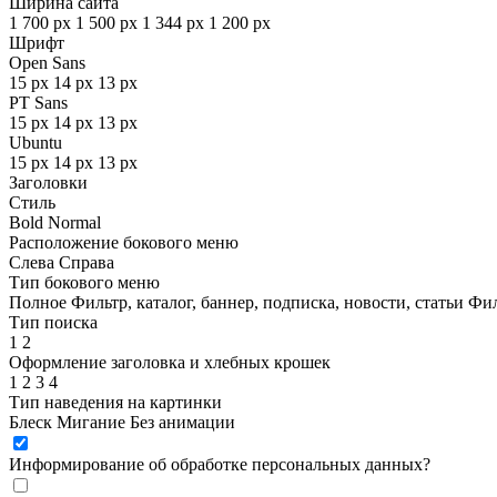
Ширина сайта
1 700 px
1 500 px
1 344 px
1 200 px
Шрифт
Open Sans
15 px
14 px
13 px
PT Sans
15 px
14 px
13 px
Ubuntu
15 px
14 px
13 px
Заголовки
Стиль
Bold
Normal
Расположение бокового меню
Слева
Справа
Тип бокового меню
Полное
Фильтр, каталог, баннер, подписка, новости, статьи
Фил
Тип поиска
1
2
Оформление заголовка и хлебных крошек
1
2
3
4
Тип наведения на картинки
Блеск
Мигание
Без анимации
Информирование об обработке персональных данных
?