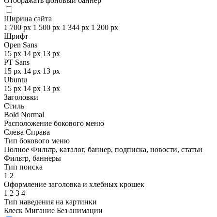
Отображать фоновый баннер
Ширина сайта
1 700 px
1 500 px
1 344 px
1 200 px
Шрифт
Open Sans
15 px
14 px
13 px
PT Sans
15 px
14 px
13 px
Ubuntu
15 px
14 px
13 px
Заголовки
Стиль
Bold
Normal
Расположение бокового меню
Слева
Справа
Тип бокового меню
Полное
Фильтр, каталог, баннер, подписка, новости, статьи
Фильтр, баннеры
Тип поиска
1
2
Оформление заголовка и хлебных крошек
1
2
3
4
Тип наведения на картинки
Блеск
Мигание
Без анимации