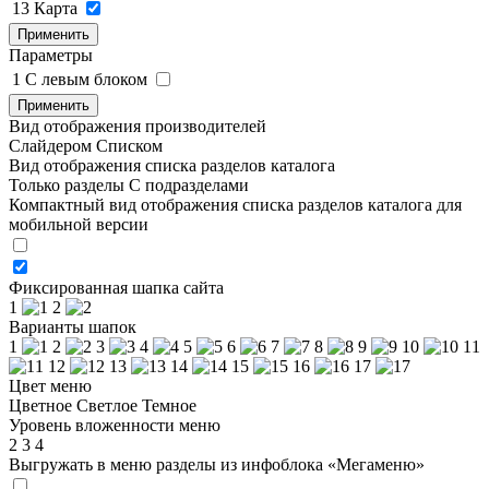
13
Карта
Применить
Параметры
1
C левым блоком
Применить
Вид отображения производителей
Слайдером
Списком
Вид отображения списка разделов каталога
Только разделы
С подразделами
Компактный вид отображения списка разделов каталога для
мобильной версии
Фиксированная шапка сайта
1
2
Варианты шапок
1
2
3
4
5
6
7
8
9
10
11
12
13
14
15
16
17
Цвет меню
Цветное
Светлое
Темное
Уровень вложенности меню
2
3
4
Выгружать в меню разделы из инфоблока «Мегаменю»