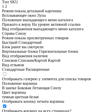
Тип SKU
1
2
Режим показа детальной картинки
Всплывающее окно
Лупа
Положение выпадающего меню каталога
Прижато к верху
На уровне активной ссылки
Вид отображения выпадающего меню каталога
Справа
Снизу
Режим показа просмотренных товаров
Быстрый
Стандартный
Блок ранее вы смотрели
Вертикальные блоки
Горизонтальные блоки
Вид отображения наличия
Списком
Списком/Картой
Картой
Вид отзывов
Стандартные
Расширенные
Отображать галерею у элемента для списка товаров
Положение корзины
В шапке
Боковая
Летающая
Снизу
Цвет корзины
темная
цветная
белая
Отображать кнопку печати корзины
Отображать корзину на всех страницах
?