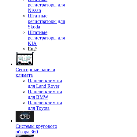
регистраторы для
Nissan
Штатные
регистраторы для
Skoda
Штатные
регистраторы для
KIA
Ещё
Сенсорные панели
климата
Панели климата
для Land Rover
Панели климата
для BMW
Панели климата
для Toyota
Системы кругового
обзора 360