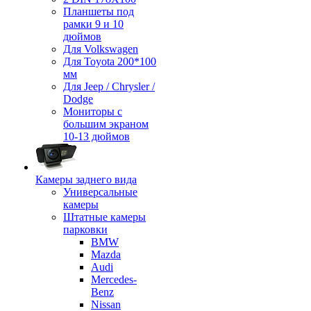
Планшеты под
рамки 9 и 10
дюймов
Для Volkswagen
Для Toyota 200*100
мм
Для Jeep / Chrysler /
Dodge
Мониторы с
большим экраном
10-13 дюймов
Камеры заднего вида
Универсальные
камеры
Штатные камеры
парковки
BMW
Mazda
Audi
Mercedes-
Benz
Nissan