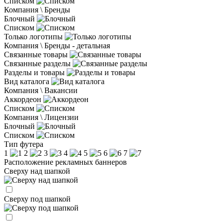
Списком
Компания \ Бренды
Блочный
Списком
Только логотипы
Компания \ Бренды - детальная
Связанные товары
Связанные разделы
Разделы и товары
Вид каталога
Компания \ Вакансии
Аккордеон
Списком
Компания \ Лицензии
Блочный
Списком
Тип футера
1
2
3
4
5
6
7
Расположение рекламных баннеров
Сверху над шапкой
Сверху под шапкой