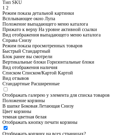
Тип SKU
1
2
Режим показа детальной картинки
Всплывающее окно
Лупа
Положение выпадающего меню каталога
Прижато к верху
На уровне активной ссылки
Вид отображения выпадающего меню каталога
Справа
Снизу
Режим показа просмотренных товаров
Быстрый
Стандартный
Блок ранее вы смотрели
Вертикальные блоки
Горизонтальные блоки
Вид отображения наличия
Списком
Списком/Картой
Картой
Вид отзывов
Стандартные
Расширенные
Отображать галерею у элемента для списка товаров
Положение корзины
В шапке
Боковая
Летающая
Снизу
Цвет корзины
темная
цветная
белая
Отображать кнопку печати корзины
Отображать корзину на всех страницах
?