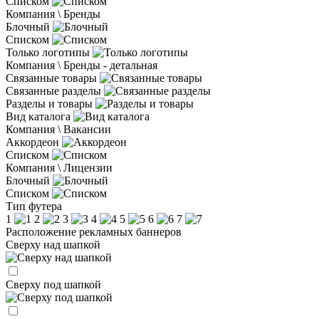
Списком
Компания \ Бренды
Блочный
Списком
Только логотипы
Компания \ Бренды - детальная
Связанные товары
Связанные разделы
Разделы и товары
Вид каталога
Компания \ Вакансии
Аккордеон
Списком
Компания \ Лицензии
Блочный
Списком
Тип футера
1
2
3
4
5
6
7
Расположение рекламных баннеров
Сверху над шапкой
Сверху под шапкой