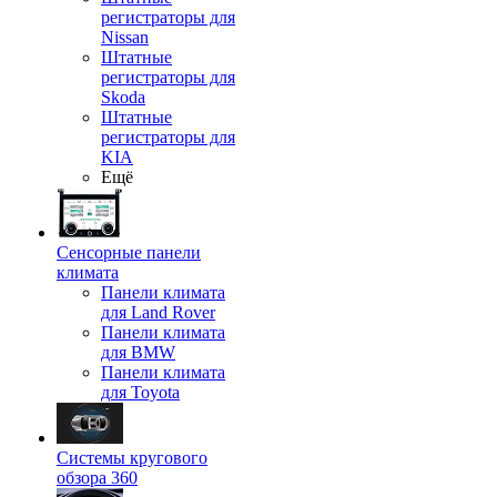
регистраторы для
Nissan
Штатные
регистраторы для
Skoda
Штатные
регистраторы для
KIA
Ещё
Сенсорные панели
климата
Панели климата
для Land Rover
Панели климата
для BMW
Панели климата
для Toyota
Системы кругового
обзора 360