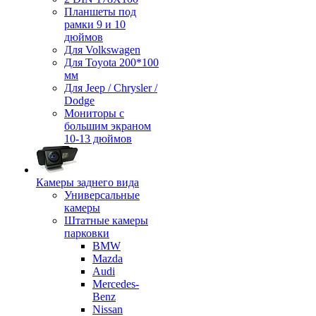
Планшеты под
рамки 9 и 10
дюймов
Для Volkswagen
Для Toyota 200*100
мм
Для Jeep / Chrysler /
Dodge
Мониторы с
большим экраном
10-13 дюймов
Камеры заднего вида
Универсальные
камеры
Штатные камеры
парковки
BMW
Mazda
Audi
Mercedes-
Benz
Nissan