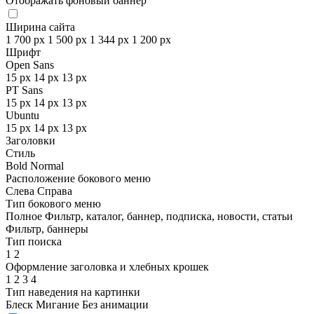
Отображать фоновый баннер
Ширина сайта
1 700 px
1 500 px
1 344 px
1 200 px
Шрифт
Open Sans
15 px
14 px
13 px
PT Sans
15 px
14 px
13 px
Ubuntu
15 px
14 px
13 px
Заголовки
Стиль
Bold
Normal
Расположение бокового меню
Слева
Справа
Тип бокового меню
Полное
Фильтр, каталог, баннер, подписка, новости, статьи
Фильтр, баннеры
Тип поиска
1
2
Оформление заголовка и хлебных крошек
1
2
3
4
Тип наведения на картинки
Блеск
Мигание
Без анимации