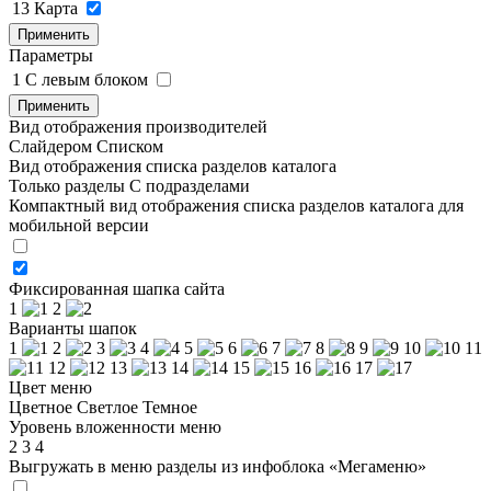
13
Карта
Применить
Параметры
1
C левым блоком
Применить
Вид отображения производителей
Слайдером
Списком
Вид отображения списка разделов каталога
Только разделы
С подразделами
Компактный вид отображения списка разделов каталога для
мобильной версии
Фиксированная шапка сайта
1
2
Варианты шапок
1
2
3
4
5
6
7
8
9
10
11
12
13
14
15
16
17
Цвет меню
Цветное
Светлое
Темное
Уровень вложенности меню
2
3
4
Выгружать в меню разделы из инфоблока «Мегаменю»