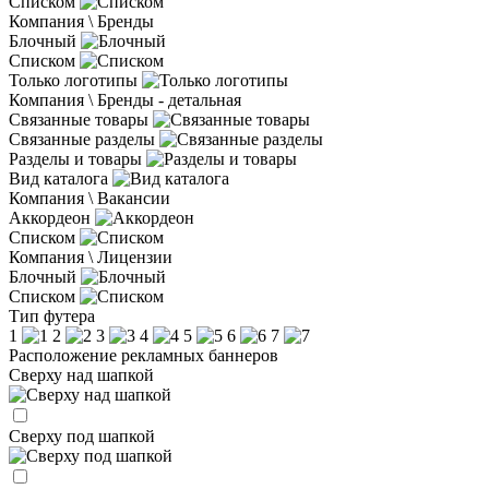
Списком
Компания \ Бренды
Блочный
Списком
Только логотипы
Компания \ Бренды - детальная
Связанные товары
Связанные разделы
Разделы и товары
Вид каталога
Компания \ Вакансии
Аккордеон
Списком
Компания \ Лицензии
Блочный
Списком
Тип футера
1
2
3
4
5
6
7
Расположение рекламных баннеров
Сверху над шапкой
Сверху под шапкой