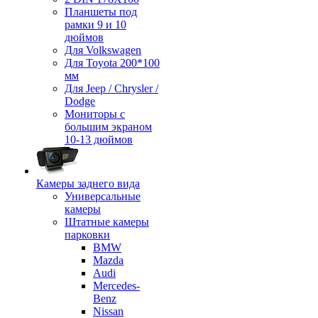
Планшеты под
рамки 9 и 10
дюймов
Для Volkswagen
Для Toyota 200*100
мм
Для Jeep / Chrysler /
Dodge
Мониторы с
большим экраном
10-13 дюймов
Камеры заднего вида
Универсальные
камеры
Штатные камеры
парковки
BMW
Mazda
Audi
Mercedes-
Benz
Nissan