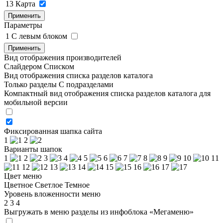
13
Карта
Применить
Параметры
1
C левым блоком
Применить
Вид отображения производителей
Слайдером
Списком
Вид отображения списка разделов каталога
Только разделы
С подразделами
Компактный вид отображения списка разделов каталога для
мобильной версии
Фиксированная шапка сайта
1
2
Варианты шапок
1
2
3
4
5
6
7
8
9
10
11
12
13
14
15
16
17
Цвет меню
Цветное
Светлое
Темное
Уровень вложенности меню
2
3
4
Выгружать в меню разделы из инфоблока «Мегаменю»