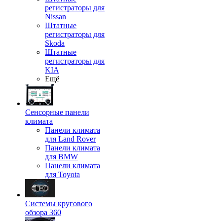
регистраторы для
Nissan
Штатные
регистраторы для
Skoda
Штатные
регистраторы для
KIA
Ещё
Сенсорные панели
климата
Панели климата
для Land Rover
Панели климата
для BMW
Панели климата
для Toyota
Системы кругового
обзора 360