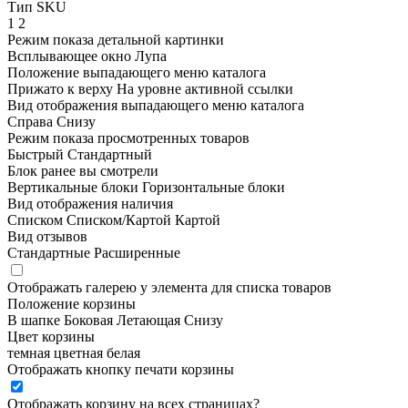
Тип SKU
1
2
Режим показа детальной картинки
Всплывающее окно
Лупа
Положение выпадающего меню каталога
Прижато к верху
На уровне активной ссылки
Вид отображения выпадающего меню каталога
Справа
Снизу
Режим показа просмотренных товаров
Быстрый
Стандартный
Блок ранее вы смотрели
Вертикальные блоки
Горизонтальные блоки
Вид отображения наличия
Списком
Списком/Картой
Картой
Вид отзывов
Стандартные
Расширенные
Отображать галерею у элемента для списка товаров
Положение корзины
В шапке
Боковая
Летающая
Снизу
Цвет корзины
темная
цветная
белая
Отображать кнопку печати корзины
Отображать корзину на всех страницах
?