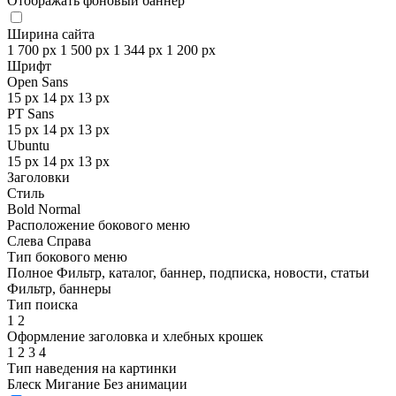
Отображать фоновый баннер
Ширина сайта
1 700 px
1 500 px
1 344 px
1 200 px
Шрифт
Open Sans
15 px
14 px
13 px
PT Sans
15 px
14 px
13 px
Ubuntu
15 px
14 px
13 px
Заголовки
Стиль
Bold
Normal
Расположение бокового меню
Слева
Справа
Тип бокового меню
Полное
Фильтр, каталог, баннер, подписка, новости, статьи
Фильтр, баннеры
Тип поиска
1
2
Оформление заголовка и хлебных крошек
1
2
3
4
Тип наведения на картинки
Блеск
Мигание
Без анимации